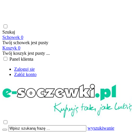
soczewki kontaktowe | płyny do soczewek kontaktowych |
płyny do soczewek twardych | krople do oczu | atrakcyjne ceny
| szybka wysyłka | płatność online/BLIK | transport GRATIS
już od 199,00 PLN
Szukaj
Schowek
0
Twój schowek jest pusty
Koszyk
0
Twój koszyk jest pusty ...
Panel klienta
Zaloguj się
Załóż konto
wyszukiwanie