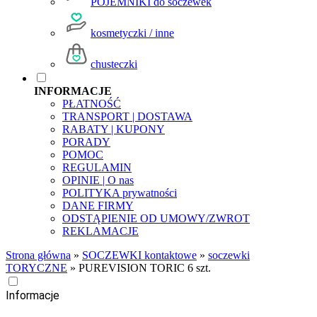
POJEMNIKI do soczewek
kosmetyczki / inne
chusteczki
INFORMACJE
PŁATNOŚĆ
TRANSPORT | DOSTAWA
RABATY | KUPONY
PORADY
POMOC
REGULAMIN
OPINIE | O nas
POLITYKA prywatności
DANE FIRMY
ODSTĄPIENIE OD UMOWY/ZWROT
REKLAMACJE
Strona główna
»
SOCZEWKI kontaktowe
»
soczewki
TORYCZNE
»
PUREVISION TORIC 6 szt.
Informacje