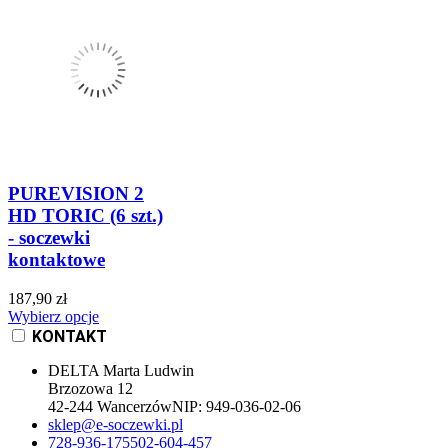
PUREVISION 2
HD TORIC (6 szt.)
- soczewki
kontaktowe
187,90 zł
Wybierz opcje
KONTAKT
DELTA Marta Ludwin
Brzozowa 12
42-244 Wancerzów
NIP:
949-036-02-06
sklep@e-soczewki.pl
728-936-175
502-604-457