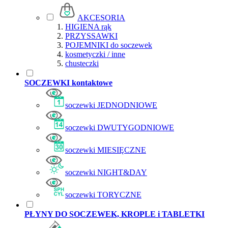
AKCESORIA
HIGIENA rąk
PRZYSSAWKI
POJEMNIKI do soczewek
kosmetyczki / inne
chusteczki
SOCZEWKI kontaktowe
soczewki JEDNODNIOWE
soczewki DWUTYGODNIOWE
soczewki MIESIĘCZNE
soczewki NIGHT&DAY
soczewki TORYCZNE
PŁYNY DO SOCZEWEK, KROPLE i TABLETKI