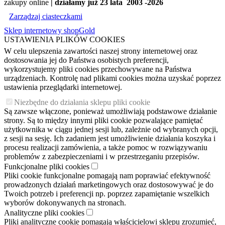
zakupy online
| działamy już 23 lata 2003 -2026
Zarządzaj ciasteczkami
Sklep internetowy shopGold
USTAWIENIA PLIKÓW COOKIES
W celu ulepszenia zawartości naszej strony internetowej oraz
dostosowania jej do Państwa osobistych preferencji,
wykorzystujemy pliki cookies przechowywane na Państwa
urządzeniach. Kontrolę nad plikami cookies można uzyskać poprzez
ustawienia przeglądarki internetowej.
Niezbędne do działania sklepu pliki cookie
Są zawsze włączone, ponieważ umożliwiają podstawowe działanie
strony. Są to między innymi pliki cookie pozwalające pamiętać
użytkownika w ciągu jednej sesji lub, zależnie od wybranych opcji,
z sesji na sesję. Ich zadaniem jest umożliwienie działania koszyka i
procesu realizacji zamówienia, a także pomoc w rozwiązywaniu
problemów z zabezpieczeniami i w przestrzeganiu przepisów.
Funkcjonalne pliki cookies
Pliki cookie funkcjonalne pomagają nam poprawiać efektywność
prowadzonych działań marketingowych oraz dostosowywać je do
Twoich potrzeb i preferencji np. poprzez zapamiętanie wszelkich
wyborów dokonywanych na stronach.
Analityczne pliki cookies
Pliki analityczne cookie pomagają właścicielowi sklepu zrozumieć,