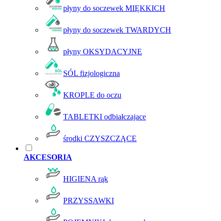
płyny do soczewek MIĘKKICH
płyny do soczewek TWARDYCH
płyny OKSYDACYJNE
SÓL fizjologiczna
KROPLE do oczu
TABLETKI odbiałczajace
środki CZYSZCZĄCE
AKCESORIA
HIGIENA rąk
PRZYSSAWKI