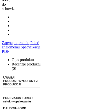
do
schowka
Zapytaj o produkt
Poleć
znajomemu
Specyfikacja
PDF
Opis produktu
Recenzje produktu
(0)
UWAGA!
PRODUKT WYCOFANY Z
PRODUKCJI
PUREVISION TORIC
6
sztuk w opakowaniu
BAUSCH+LOMB