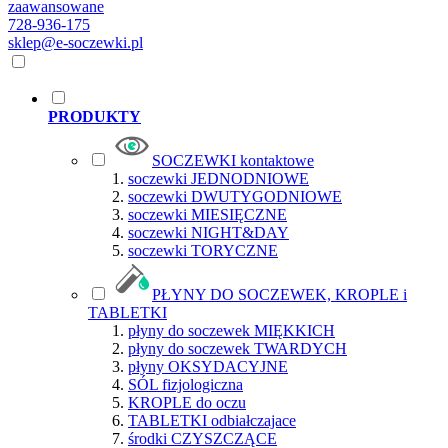
zaawansowane
728-936-175
sklep@e-soczewki.pl
PRODUKTY
SOCZEWKI kontaktowe
soczewki JEDNODNIOWE
soczewki DWUTYGODNIOWE
soczewki MIESIĘCZNE
soczewki NIGHT&DAY
soczewki TORYCZNE
PŁYNY DO SOCZEWEK, KROPLE i
TABLETKI
płyny do soczewek MIĘKKICH
płyny do soczewek TWARDYCH
płyny OKSYDACYJNE
SÓL fizjologiczna
KROPLE do oczu
TABLETKI odbiałczajace
środki CZYSZCZĄCE