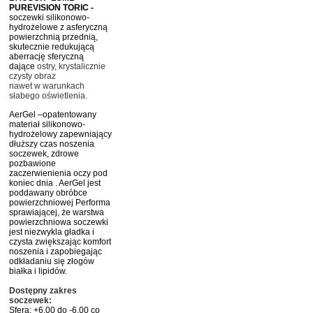
PUREVISION TORIC -
soczewki silikonowo-
hydrożelowe z asferyczną
powierzchnią przednią,
skutecznie redukującą
aberrację sferyczną
dające
ostry, krystalicznie
czysty obraz
nawet w warunkach
słabego oświetlenia.
AerGel –opatentowany
materiał silikonowo-
hydrożelowy zapewniający
dłuższy czas noszenia
soczewek, zdrowe
pozbawione
zaczerwienienia oczy pod
koniec dnia . AerGel jest
poddawany obróbce
powierzchniowej Performa
sprawiającej, że warstwa
powierzchniowa soczewki
jest niezwykla gładka i
czysta zwiększając komfort
noszenia i zapobiegając
odkładaniu się złogów
białka i lipidów.
Dostępny zakres
soczewek:
Sfera: +6.00 do -6.00 co