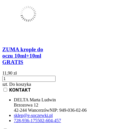
ZUMA krople do
oczu 10ml+10ml
GRATIS
11,90 zł
szt.
Do koszyka
KONTAKT
DELTA Marta Ludwin
Brzozowa 12
42-244 Wancerzów
NIP:
949-036-02-06
sklep@e-soczewki.pl
728-936-175
502-604-457