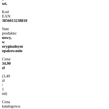
szt.
Kod
EAN:
3856013238810
Stan
produktu:
nowy,
w
oryginalnym
opakowaniu
Cena:
34,90
zł
(3,49
zł
/
1
ml)
Cena
katalogowa: