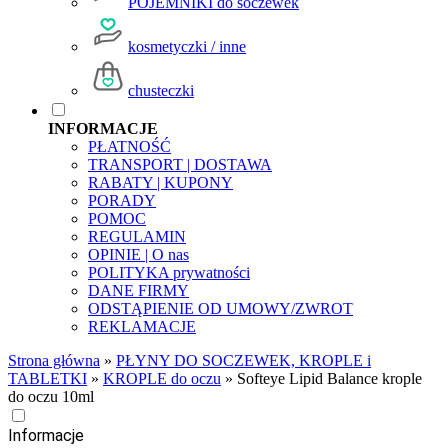
POJEMNIKI do soczewek
kosmetyczki / inne
chusteczki
INFORMACJE
PŁATNOŚĆ
TRANSPORT | DOSTAWA
RABATY | KUPONY
PORADY
POMOC
REGULAMIN
OPINIE | O nas
POLITYKA prywatności
DANE FIRMY
ODSTĄPIENIE OD UMOWY/ZWROT
REKLAMACJE
Strona główna
»
PŁYNY DO SOCZEWEK, KROPLE i
TABLETKI
»
KROPLE do oczu
»
Softeye Lipid Balance krople
do oczu 10ml
Informacje