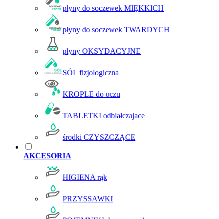
płyny do soczewek MIĘKKICH
płyny do soczewek TWARDYCH
płyny OKSYDACYJNE
SÓL fizjologiczna
KROPLE do oczu
TABLETKI odbiałczajace
środki CZYSZCZĄCE
AKCESORIA
HIGIENA rąk
PRZYSSAWKI