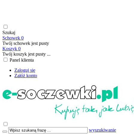
soczewki kontaktowe | płyny do soczewek kontaktowych |
płyny do soczewek twardych | krople do oczu | atrakcyjne ceny
| szybka wysyłka | płatność online/BLIK | transport GRATIS
już od 199,00 PLN
Szukaj
Schowek
0
Twój schowek jest pusty
Koszyk
0
Twój koszyk jest pusty ...
Panel klienta
Zaloguj się
Załóż konto
wyszukiwanie