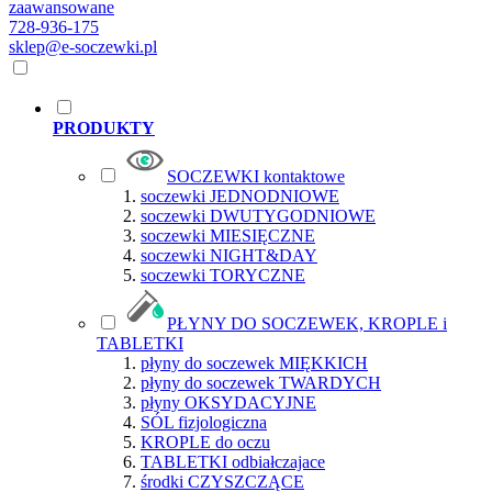
zaawansowane
728-936-175
sklep@e-soczewki.pl
PRODUKTY
SOCZEWKI kontaktowe
soczewki JEDNODNIOWE
soczewki DWUTYGODNIOWE
soczewki MIESIĘCZNE
soczewki NIGHT&DAY
soczewki TORYCZNE
PŁYNY DO SOCZEWEK, KROPLE i
TABLETKI
płyny do soczewek MIĘKKICH
płyny do soczewek TWARDYCH
płyny OKSYDACYJNE
SÓL fizjologiczna
KROPLE do oczu
TABLETKI odbiałczajace
środki CZYSZCZĄCE