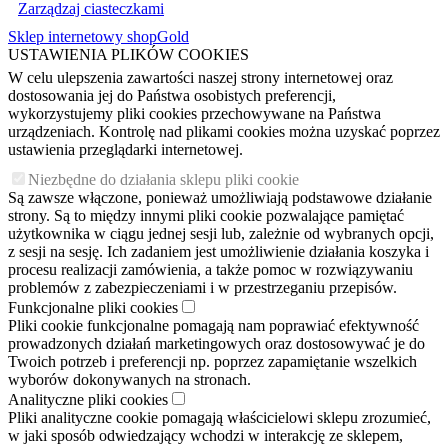
Zarządzaj ciasteczkami
Sklep internetowy shopGold
USTAWIENIA PLIKÓW COOKIES
W celu ulepszenia zawartości naszej strony internetowej oraz
dostosowania jej do Państwa osobistych preferencji,
wykorzystujemy pliki cookies przechowywane na Państwa
urządzeniach. Kontrolę nad plikami cookies można uzyskać poprzez
ustawienia przeglądarki internetowej.
Niezbędne do działania sklepu pliki cookie
Są zawsze włączone, ponieważ umożliwiają podstawowe działanie
strony. Są to między innymi pliki cookie pozwalające pamiętać
użytkownika w ciągu jednej sesji lub, zależnie od wybranych opcji,
z sesji na sesję. Ich zadaniem jest umożliwienie działania koszyka i
procesu realizacji zamówienia, a także pomoc w rozwiązywaniu
problemów z zabezpieczeniami i w przestrzeganiu przepisów.
Funkcjonalne pliki cookies
Pliki cookie funkcjonalne pomagają nam poprawiać efektywność
prowadzonych działań marketingowych oraz dostosowywać je do
Twoich potrzeb i preferencji np. poprzez zapamiętanie wszelkich
wyborów dokonywanych na stronach.
Analityczne pliki cookies
Pliki analityczne cookie pomagają właścicielowi sklepu zrozumieć,
w jaki sposób odwiedzający wchodzi w interakcję ze sklepem,