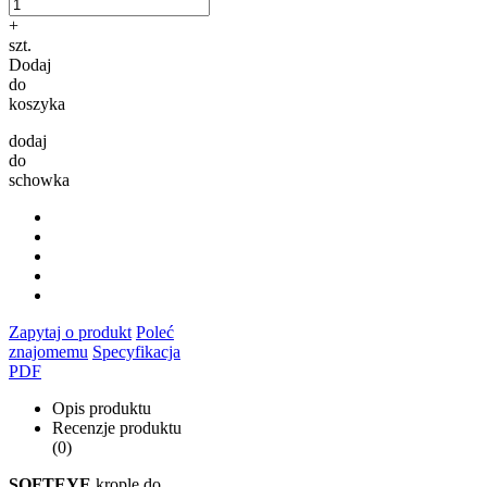
+
szt.
Dodaj
do
koszyka
dodaj
do
schowka
Zapytaj o produkt
Poleć
znajomemu
Specyfikacja
PDF
Opis produktu
Recenzje produktu
(0)
SOFTEYE
krople do