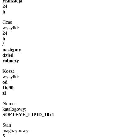
realizacja
24
h
Czas
wysyłki:
24
h
/
następny
dzień
roboczy
Koszt
wysyłki:
od
16,90
zł
Numer
katalogowy:
SOFTEYE_LIPID_10x1
Stan
magazynowy:
5