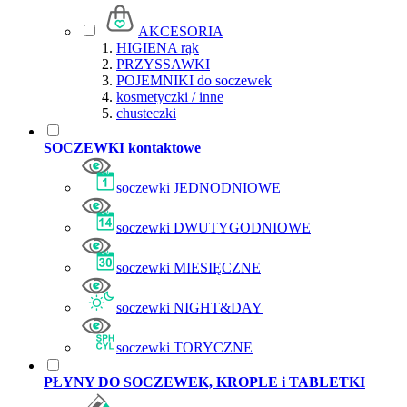
AKCESORIA
HIGIENA rąk
PRZYSSAWKI
POJEMNIKI do soczewek
kosmetyczki / inne
chusteczki
SOCZEWKI kontaktowe
soczewki JEDNODNIOWE
soczewki DWUTYGODNIOWE
soczewki MIESIĘCZNE
soczewki NIGHT&DAY
soczewki TORYCZNE
PŁYNY DO SOCZEWEK, KROPLE i TABLETKI