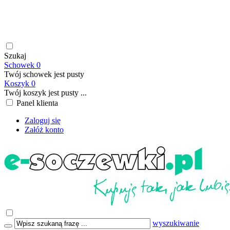
soczewki kontaktowe | płyny do soczewek kontaktowych |
płyny do soczewek twardych | krople do oczu | atrakcyjne ceny
| szybka wysyłka | płatność online/BLIK | transport GRATIS
już od 199,00 PLN
Szukaj
Schowek
0
Twój schowek jest pusty
Koszyk
0
Twój koszyk jest pusty ...
Panel klienta
Zaloguj się
Załóż konto
wyszukiwanie