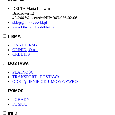
DELTA Marta Ludwin
Brzozowa 12
42-244 Wancerzów
NIP:
949-036-02-06
sklep@e-soczewki.pl
728-936-175
502-604-457
FIRMA
DANE FIRMY
OPINIE | O nas
CREDITS
DOSTAWA
PŁATNOŚĆ
TRANSPORT | DOSTAWA
ODSTĄPIENIE OD UMOWY/ZWROT
POMOC
PORADY
POMOC
INFO