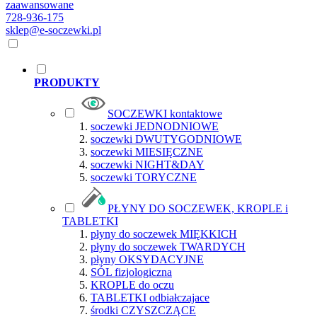
zaawansowane
728-936-175
sklep@e-soczewki.pl
PRODUKTY
SOCZEWKI kontaktowe
soczewki JEDNODNIOWE
soczewki DWUTYGODNIOWE
soczewki MIESIĘCZNE
soczewki NIGHT&DAY
soczewki TORYCZNE
PŁYNY DO SOCZEWEK, KROPLE i
TABLETKI
płyny do soczewek MIĘKKICH
płyny do soczewek TWARDYCH
płyny OKSYDACYJNE
SÓL fizjologiczna
KROPLE do oczu
TABLETKI odbiałczajace
środki CZYSZCZĄCE