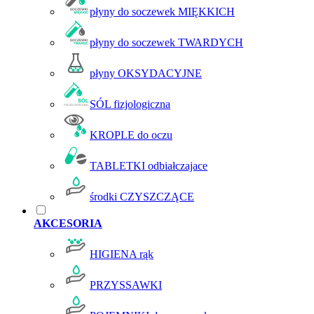
płyny do soczewek MIĘKKICH
płyny do soczewek TWARDYCH
płyny OKSYDACYJNE
SÓL fizjologiczna
KROPLE do oczu
TABLETKI odbiałczajace
środki CZYSZCZĄCE
AKCESORIA
HIGIENA rąk
PRZYSSAWKI