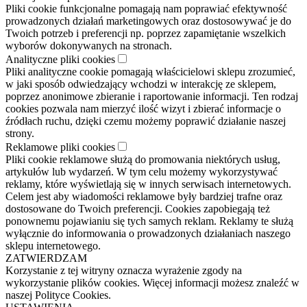
Pliki cookie funkcjonalne pomagają nam poprawiać efektywność
prowadzonych działań marketingowych oraz dostosowywać je do
Twoich potrzeb i preferencji np. poprzez zapamiętanie wszelkich
wyborów dokonywanych na stronach.
Analityczne pliki cookies
Pliki analityczne cookie pomagają właścicielowi sklepu zrozumieć,
w jaki sposób odwiedzający wchodzi w interakcję ze sklepem,
poprzez anonimowe zbieranie i raportowanie informacji. Ten rodzaj
cookies pozwala nam mierzyć ilość wizyt i zbierać informacje o
źródłach ruchu, dzięki czemu możemy poprawić działanie naszej
strony.
Reklamowe pliki cookies
Pliki cookie reklamowe służą do promowania niektórych usług,
artykułów lub wydarzeń. W tym celu możemy wykorzystywać
reklamy, które wyświetlają się w innych serwisach internetowych.
Celem jest aby wiadomości reklamowe były bardziej trafne oraz
dostosowane do Twoich preferencji. Cookies zapobiegają też
ponownemu pojawianiu się tych samych reklam. Reklamy te służą
wyłącznie do informowania o prowadzonych działaniach naszego
sklepu internetowego.
ZATWIERDZAM
Korzystanie z tej witryny oznacza wyrażenie zgody na
wykorzystanie plików cookies. Więcej informacji możesz znaleźć w
naszej Polityce Cookies.