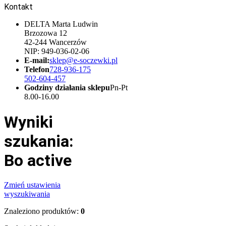
Kontakt
DELTA Marta Ludwin
Brzozowa 12
42-244 Wancerzów
NIP: 949-036-02-06
E-mail:
sklep@e-soczewki.pl
Telefon
728-936-175
502-604-457
Godziny działania sklepu
Pn-Pt
8.00-16.00
Wyniki
szukania:
Bo active
Zmień ustawienia
wyszukiwania
Znaleziono produktów:
0