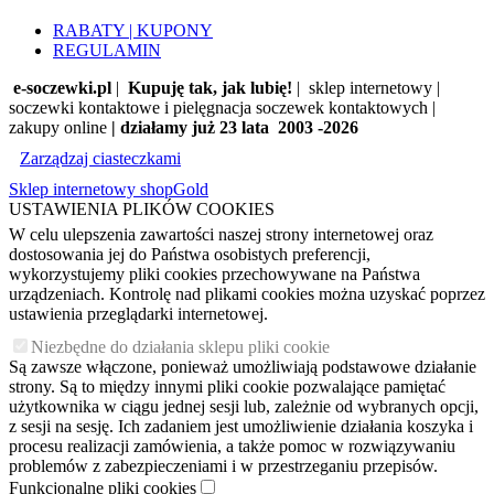
RABATY | KUPONY
REGULAMIN
e-soczewki.pl
|
Kupuję tak, jak lubię!
| sklep internetowy |
soczewki kontaktowe i pielęgnacja soczewek kontaktowych |
zakupy online
| działamy już 23 lata 2003 -2026
Zarządzaj ciasteczkami
Sklep internetowy shopGold
USTAWIENIA PLIKÓW COOKIES
W celu ulepszenia zawartości naszej strony internetowej oraz
dostosowania jej do Państwa osobistych preferencji,
wykorzystujemy pliki cookies przechowywane na Państwa
urządzeniach. Kontrolę nad plikami cookies można uzyskać poprzez
ustawienia przeglądarki internetowej.
Niezbędne do działania sklepu pliki cookie
Są zawsze włączone, ponieważ umożliwiają podstawowe działanie
strony. Są to między innymi pliki cookie pozwalające pamiętać
użytkownika w ciągu jednej sesji lub, zależnie od wybranych opcji,
z sesji na sesję. Ich zadaniem jest umożliwienie działania koszyka i
procesu realizacji zamówienia, a także pomoc w rozwiązywaniu
problemów z zabezpieczeniami i w przestrzeganiu przepisów.
Funkcjonalne pliki cookies