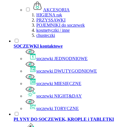
AKCESORIA
HIGIENA rąk
PRZYSSAWKI
POJEMNIKI do soczewek
kosmetyczki / inne
chusteczki
SOCZEWKI kontaktowe
soczewki JEDNODNIOWE
soczewki DWUTYGODNIOWE
soczewki MIESIĘCZNE
soczewki NIGHT&DAY
soczewki TORYCZNE
PŁYNY DO SOCZEWEK, KROPLE i TABLETKI