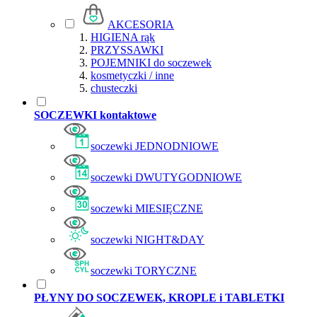
AKCESORIA
HIGIENA rąk
PRZYSSAWKI
POJEMNIKI do soczewek
kosmetyczki / inne
chusteczki
SOCZEWKI kontaktowe
soczewki JEDNODNIOWE
soczewki DWUTYGODNIOWE
soczewki MIESIĘCZNE
soczewki NIGHT&DAY
soczewki TORYCZNE
PŁYNY DO SOCZEWEK, KROPLE i TABLETKI