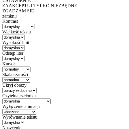
USTAWIENIA
ZAAKCEPTUJ TYLKO NIEZBĘDNE
ZGADZAM SIĘ
zamknij
Kontrast
Wielkość tekstu
Wysokość linii
Odstęp liter
Kursor
Skala szarości
Ukryj obrazy
Czytelna czcionka
Wyłączenie animacji
Wyrównanie tekstu
Nasycenie