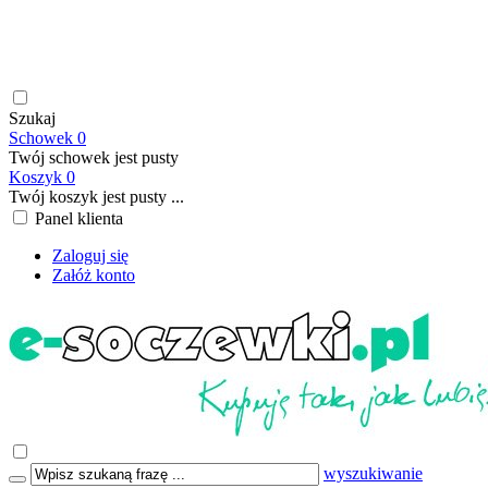
soczewki kontaktowe | płyny do soczewek kontaktowych |
płyny do soczewek twardych | krople do oczu | atrakcyjne ceny
| szybka wysyłka | płatność online/BLIK | transport GRATIS
już od 199,00 PLN
Szukaj
Schowek
0
Twój schowek jest pusty
Koszyk
0
Twój koszyk jest pusty ...
Panel klienta
Zaloguj się
Załóż konto
wyszukiwanie