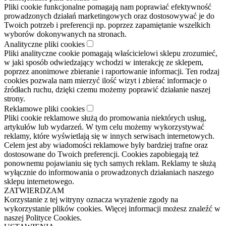
Pliki cookie funkcjonalne pomagają nam poprawiać efektywność
prowadzonych działań marketingowych oraz dostosowywać je do
Twoich potrzeb i preferencji np. poprzez zapamiętanie wszelkich
wyborów dokonywanych na stronach.
Analityczne pliki cookies
Pliki analityczne cookie pomagają właścicielowi sklepu zrozumieć,
w jaki sposób odwiedzający wchodzi w interakcję ze sklepem,
poprzez anonimowe zbieranie i raportowanie informacji. Ten rodzaj
cookies pozwala nam mierzyć ilość wizyt i zbierać informacje o
źródłach ruchu, dzięki czemu możemy poprawić działanie naszej
strony.
Reklamowe pliki cookies
Pliki cookie reklamowe służą do promowania niektórych usług,
artykułów lub wydarzeń. W tym celu możemy wykorzystywać
reklamy, które wyświetlają się w innych serwisach internetowych.
Celem jest aby wiadomości reklamowe były bardziej trafne oraz
dostosowane do Twoich preferencji. Cookies zapobiegają też
ponownemu pojawianiu się tych samych reklam. Reklamy te służą
wyłącznie do informowania o prowadzonych działaniach naszego
sklepu internetowego.
ZATWIERDZAM
Korzystanie z tej witryny oznacza wyrażenie zgody na
wykorzystanie plików cookies. Więcej informacji możesz znaleźć w
naszej Polityce Cookies.