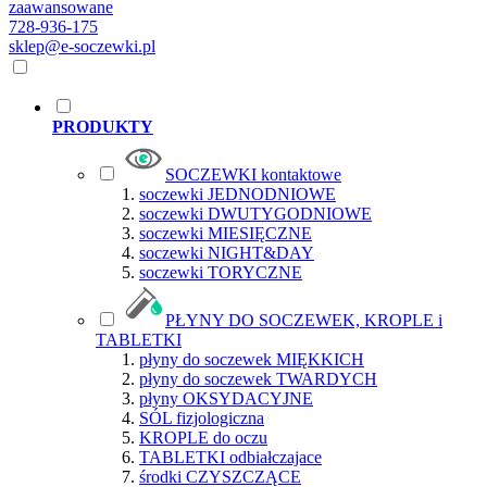
zaawansowane
728-936-175
sklep@e-soczewki.pl
PRODUKTY
SOCZEWKI kontaktowe
soczewki JEDNODNIOWE
soczewki DWUTYGODNIOWE
soczewki MIESIĘCZNE
soczewki NIGHT&DAY
soczewki TORYCZNE
PŁYNY DO SOCZEWEK, KROPLE i
TABLETKI
płyny do soczewek MIĘKKICH
płyny do soczewek TWARDYCH
płyny OKSYDACYJNE
SÓL fizjologiczna
KROPLE do oczu
TABLETKI odbiałczajace
środki CZYSZCZĄCE