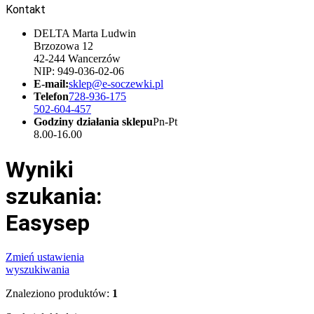
Kontakt
DELTA Marta Ludwin
Brzozowa 12
42-244 Wancerzów
NIP: 949-036-02-06
E-mail:
sklep@e-soczewki.pl
Telefon
728-936-175
502-604-457
Godziny działania sklepu
Pn-Pt
8.00-16.00
Wyniki
szukania:
Easysep
Zmień ustawienia
wyszukiwania
Znaleziono produktów:
1