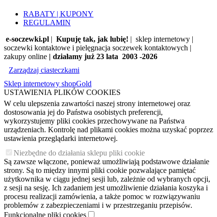
RABATY | KUPONY
REGULAMIN
e-soczewki.pl
|
Kupuję tak, jak lubię!
| sklep internetowy |
soczewki kontaktowe i pielęgnacja soczewek kontaktowych |
zakupy online
| działamy już 23 lata 2003 -2026
Zarządzaj ciasteczkami
Sklep internetowy shopGold
USTAWIENIA PLIKÓW COOKIES
W celu ulepszenia zawartości naszej strony internetowej oraz
dostosowania jej do Państwa osobistych preferencji,
wykorzystujemy pliki cookies przechowywane na Państwa
urządzeniach. Kontrolę nad plikami cookies można uzyskać poprzez
ustawienia przeglądarki internetowej.
Niezbędne do działania sklepu pliki cookie
Są zawsze włączone, ponieważ umożliwiają podstawowe działanie
strony. Są to między innymi pliki cookie pozwalające pamiętać
użytkownika w ciągu jednej sesji lub, zależnie od wybranych opcji,
z sesji na sesję. Ich zadaniem jest umożliwienie działania koszyka i
procesu realizacji zamówienia, a także pomoc w rozwiązywaniu
problemów z zabezpieczeniami i w przestrzeganiu przepisów.
Funkcjonalne pliki cookies