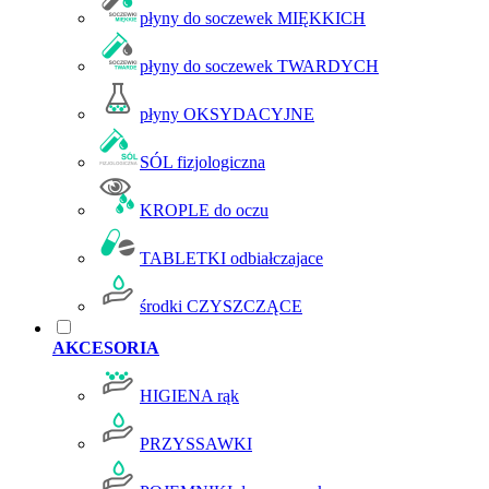
płyny do soczewek MIĘKKICH
płyny do soczewek TWARDYCH
płyny OKSYDACYJNE
SÓL fizjologiczna
KROPLE do oczu
TABLETKI odbiałczajace
środki CZYSZCZĄCE
AKCESORIA
HIGIENA rąk
PRZYSSAWKI