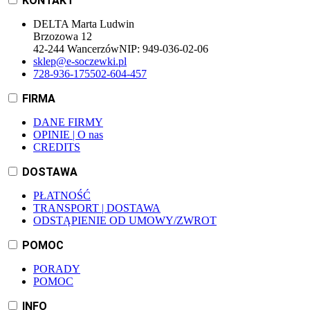
KONTAKT
DELTA Marta Ludwin
Brzozowa 12
42-244 Wancerzów
NIP:
949-036-02-06
sklep@e-soczewki.pl
728-936-175
502-604-457
FIRMA
DANE FIRMY
OPINIE | O nas
CREDITS
DOSTAWA
PŁATNOŚĆ
TRANSPORT | DOSTAWA
ODSTĄPIENIE OD UMOWY/ZWROT
POMOC
PORADY
POMOC
INFO