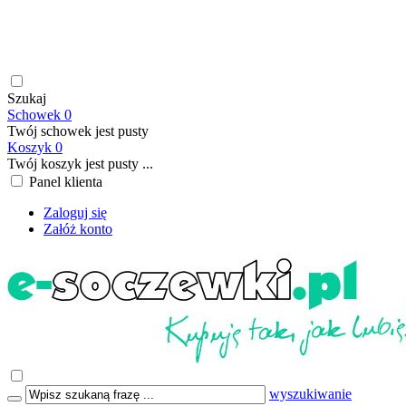
soczewki kontaktowe | płyny do soczewek kontaktowych |
płyny do soczewek twardych | krople do oczu | atrakcyjne ceny
| szybka wysyłka | płatność online/BLIK | transport GRATIS
już od 199,00 PLN
Szukaj
Schowek
0
Twój schowek jest pusty
Koszyk
0
Twój koszyk jest pusty ...
Panel klienta
Zaloguj się
Załóż konto
wyszukiwanie