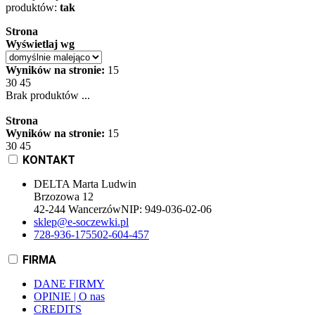
produktów:
tak
Strona
Wyświetlaj wg
Wyników na stronie:
15
30
45
Brak produktów ...
Strona
Wyników na stronie:
15
30
45
KONTAKT
DELTA Marta Ludwin
Brzozowa 12
42-244 Wancerzów
NIP:
949-036-02-06
sklep@e-soczewki.pl
728-936-175
502-604-457
FIRMA
DANE FIRMY
OPINIE | O nas
CREDITS