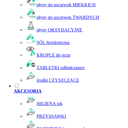
płyny do soczewek MIĘKKICH
płyny do soczewek TWARDYCH
płyny OKSYDACYJNE
SÓL fizjologiczna
KROPLE do oczu
TABLETKI odbiałczajace
środki CZYSZCZĄCE
AKCESORIA
HIGIENA rąk
PRZYSSAWKI