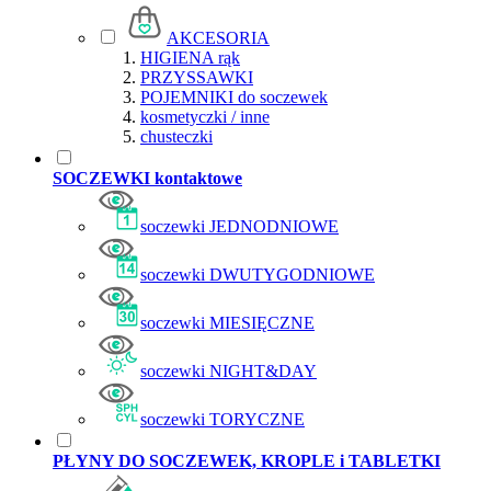
AKCESORIA
HIGIENA rąk
PRZYSSAWKI
POJEMNIKI do soczewek
kosmetyczki / inne
chusteczki
SOCZEWKI kontaktowe
soczewki JEDNODNIOWE
soczewki DWUTYGODNIOWE
soczewki MIESIĘCZNE
soczewki NIGHT&DAY
soczewki TORYCZNE
PŁYNY DO SOCZEWEK, KROPLE i TABLETKI