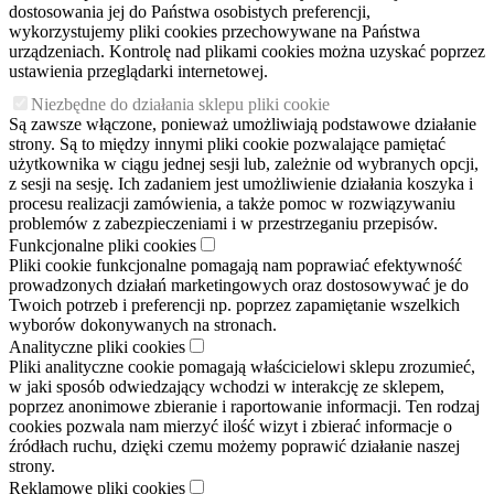
dostosowania jej do Państwa osobistych preferencji,
wykorzystujemy pliki cookies przechowywane na Państwa
urządzeniach. Kontrolę nad plikami cookies można uzyskać poprzez
ustawienia przeglądarki internetowej.
Niezbędne do działania sklepu pliki cookie
Są zawsze włączone, ponieważ umożliwiają podstawowe działanie
strony. Są to między innymi pliki cookie pozwalające pamiętać
użytkownika w ciągu jednej sesji lub, zależnie od wybranych opcji,
z sesji na sesję. Ich zadaniem jest umożliwienie działania koszyka i
procesu realizacji zamówienia, a także pomoc w rozwiązywaniu
problemów z zabezpieczeniami i w przestrzeganiu przepisów.
Funkcjonalne pliki cookies
Pliki cookie funkcjonalne pomagają nam poprawiać efektywność
prowadzonych działań marketingowych oraz dostosowywać je do
Twoich potrzeb i preferencji np. poprzez zapamiętanie wszelkich
wyborów dokonywanych na stronach.
Analityczne pliki cookies
Pliki analityczne cookie pomagają właścicielowi sklepu zrozumieć,
w jaki sposób odwiedzający wchodzi w interakcję ze sklepem,
poprzez anonimowe zbieranie i raportowanie informacji. Ten rodzaj
cookies pozwala nam mierzyć ilość wizyt i zbierać informacje o
źródłach ruchu, dzięki czemu możemy poprawić działanie naszej
strony.
Reklamowe pliki cookies