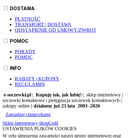
DOSTAWA
PŁATNOŚĆ
TRANSPORT | DOSTAWA
ODSTĄPIENIE OD UMOWY/ZWROT
POMOC
PORADY
POMOC
INFO
RABATY | KUPONY
REGULAMIN
e-soczewki.pl
|
Kupuję tak, jak lubię!
| sklep internetowy |
soczewki kontaktowe i pielęgnacja soczewek kontaktowych |
zakupy online
| działamy już 23 lata 2003 -2026
Zarządzaj ciasteczkami
Sklep internetowy shopGold
USTAWIENIA PLIKÓW COOKIES
W celu ulepszenia zawartości naszej strony internetowej oraz