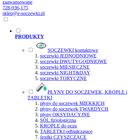
zaawansowane
728-936-175
sklep@e-soczewki.pl
PRODUKTY
SOCZEWKI kontaktowe
soczewki JEDNODNIOWE
soczewki DWUTYGODNIOWE
soczewki MIESIĘCZNE
soczewki NIGHT&DAY
soczewki TORYCZNE
PŁYNY DO SOCZEWEK, KROPLE i
TABLETKI
płyny do soczewek MIĘKKICH
płyny do soczewek TWARDYCH
płyny OKSYDACYJNE
SÓL fizjologiczna
KROPLE do oczu
TABLETKI odbiałczajace
środki CZYSZCZĄCE