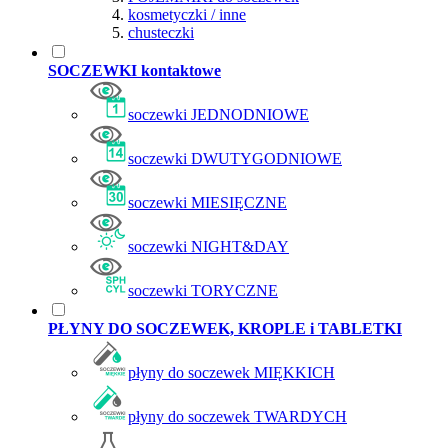
kosmetyczki / inne
chusteczki
SOCZEWKI kontaktowe
soczewki JEDNODNIOWE
soczewki DWUTYGODNIOWE
soczewki MIESIĘCZNE
soczewki NIGHT&DAY
soczewki TORYCZNE
PŁYNY DO SOCZEWEK, KROPLE i TABLETKI
płyny do soczewek MIĘKKICH
płyny do soczewek TWARDYCH