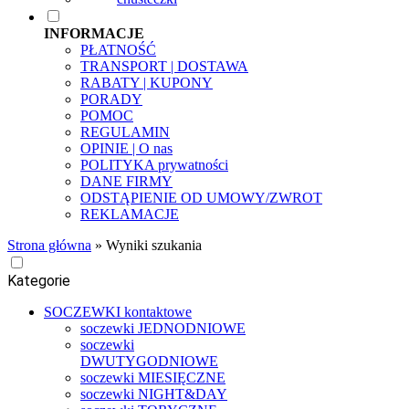
INFORMACJE
PŁATNOŚĆ
TRANSPORT | DOSTAWA
RABATY | KUPONY
PORADY
POMOC
REGULAMIN
OPINIE | O nas
POLITYKA prywatności
DANE FIRMY
ODSTĄPIENIE OD UMOWY/ZWROT
REKLAMACJE
Strona główna
»
Wyniki szukania
Kategorie
SOCZEWKI kontaktowe
soczewki JEDNODNIOWE
soczewki
DWUTYGODNIOWE
soczewki MIESIĘCZNE
soczewki NIGHT&DAY