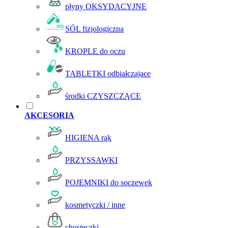
płyny OKSYDACYJNE
SÓL fizjologiczna
KROPLE do oczu
TABLETKI odbiałczajace
środki CZYSZCZĄCE
AKCESORIA
HIGIENA rąk
PRZYSSAWKI
POJEMNIKI do soczewek
kosmetyczki / inne
chusteczki