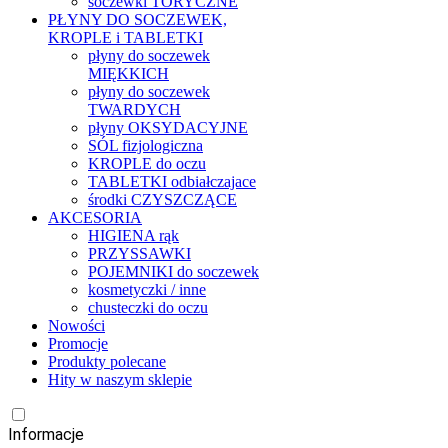
soczewki TORYCZNE
PŁYNY DO SOCZEWEK,
KROPLE i TABLETKI
płyny do soczewek
MIĘKKICH
płyny do soczewek
TWARDYCH
płyny OKSYDACYJNE
SÓL fizjologiczna
KROPLE do oczu
TABLETKI odbiałczajace
środki CZYSZCZĄCE
AKCESORIA
HIGIENA rąk
PRZYSSAWKI
POJEMNIKI do soczewek
kosmetyczki / inne
chusteczki do oczu
Nowości
Promocje
Produkty polecane
Hity w naszym sklepie
Informacje