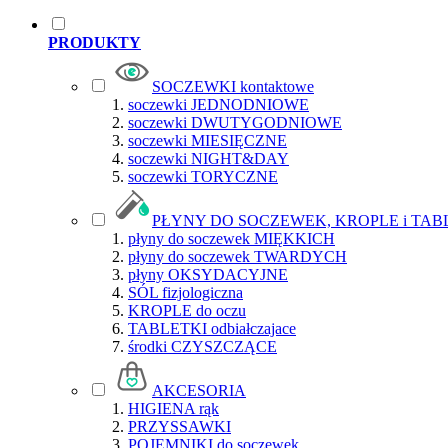
PRODUKTY
SOCZEWKI kontaktowe
soczewki JEDNODNIOWE
soczewki DWUTYGODNIOWE
soczewki MIESIĘCZNE
soczewki NIGHT&DAY
soczewki TORYCZNE
PŁYNY DO SOCZEWEK, KROPLE i TAB
płyny do soczewek MIĘKKICH
płyny do soczewek TWARDYCH
płyny OKSYDACYJNE
SÓL fizjologiczna
KROPLE do oczu
TABLETKI odbiałczajace
środki CZYSZCZĄCE
AKCESORIA
HIGIENA rąk
PRZYSSAWKI
POJEMNIKI do soczewek