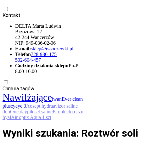
Kontakt
DELTA Marta Ludwin
Brzozowa 12
42-244 Wancerzów
NIP: 949-036-02-06
E-mail:
sklep@e-soczewki.pl
Telefon
728-936-175
502-604-457
Godziny działania sklepu
Pn-Pt
8.00-16.00
Chmura tagów
Nawilżające
iwan
Ever clean
plus
eyeye 3
Aosept hydra
avizor saline
duo
One day
piloset saline
Krople do oczu
hyal
Air optix Aqua 1 szt
Wyniki szukania: Roztwór soli 