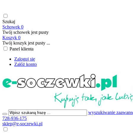
soczewki kontaktowe | płyny do soczewek kontaktowych | płyny d
199,00 PLN
Szukaj
Schowek
0
Twój schowek jest pusty
Koszyk
0
Twój koszyk jest pusty ...
Panel klienta
Zaloguj się
Załóż konto
wyszukiwanie zaawan
728-936-175
sklep@e-soczewki.pl