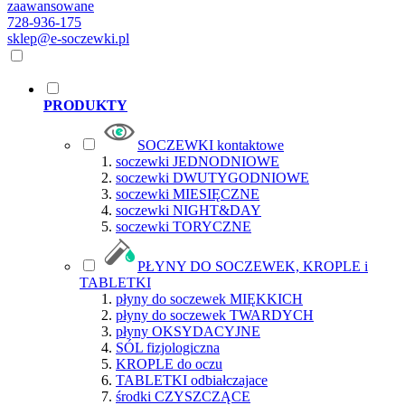
zaawansowane
728-936-175
sklep@e-soczewki.pl
PRODUKTY
SOCZEWKI kontaktowe
soczewki JEDNODNIOWE
soczewki DWUTYGODNIOWE
soczewki MIESIĘCZNE
soczewki NIGHT&DAY
soczewki TORYCZNE
PŁYNY DO SOCZEWEK, KROPLE i
TABLETKI
płyny do soczewek MIĘKKICH
płyny do soczewek TWARDYCH
płyny OKSYDACYJNE
SÓL fizjologiczna
KROPLE do oczu
TABLETKI odbiałczajace
środki CZYSZCZĄCE