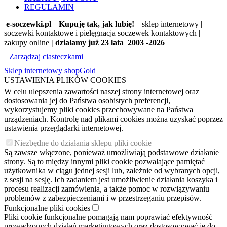
REGULAMIN
e-soczewki.pl
|
Kupuję tak, jak lubię!
| sklep internetowy |
soczewki kontaktowe i pielęgnacja soczewek kontaktowych |
zakupy online
| działamy już 23 lata 2003 -2026
Zarządzaj ciasteczkami
Sklep internetowy shopGold
USTAWIENIA PLIKÓW COOKIES
W celu ulepszenia zawartości naszej strony internetowej oraz
dostosowania jej do Państwa osobistych preferencji,
wykorzystujemy pliki cookies przechowywane na Państwa
urządzeniach. Kontrolę nad plikami cookies można uzyskać poprzez
ustawienia przeglądarki internetowej.
Niezbędne do działania sklepu pliki cookie
Są zawsze włączone, ponieważ umożliwiają podstawowe działanie
strony. Są to między innymi pliki cookie pozwalające pamiętać
użytkownika w ciągu jednej sesji lub, zależnie od wybranych opcji,
z sesji na sesję. Ich zadaniem jest umożliwienie działania koszyka i
procesu realizacji zamówienia, a także pomoc w rozwiązywaniu
problemów z zabezpieczeniami i w przestrzeganiu przepisów.
Funkcjonalne pliki cookies
Pliki cookie funkcjonalne pomagają nam poprawiać efektywność
prowadzonych działań marketingowych oraz dostosowywać je do