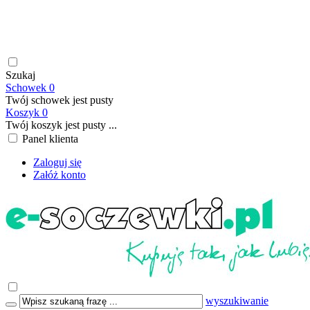
soczewki kontaktowe | płyny do soczewek kontaktowych |
płyny do soczewek twardych | krople do oczu | atrakcyjne ceny
| szybka wysyłka | płatność online/BLIK | transport GRATIS
już od 199,00 PLN
Szukaj
Schowek
0
Twój schowek jest pusty
Koszyk
0
Twój koszyk jest pusty ...
Panel klienta
Zaloguj się
Załóż konto
wyszukiwanie