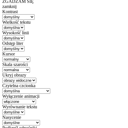
ZGADZAM SIĘ
zamknij
Kontrast
Wielkość tekstu
Wysokość linii
Odstęp liter
Kursor
Skala szarości
Ukryj obrazy
Czytelna czcionka
Wyłączenie animacji
Wyrównanie tekstu
Nasycenie
Podkreśl odnośniki