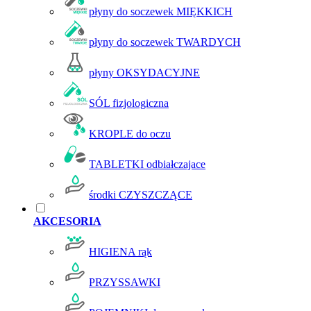
płyny do soczewek MIĘKKICH
płyny do soczewek TWARDYCH
płyny OKSYDACYJNE
SÓL fizjologiczna
KROPLE do oczu
TABLETKI odbiałczajace
środki CZYSZCZĄCE
AKCESORIA
HIGIENA rąk
PRZYSSAWKI