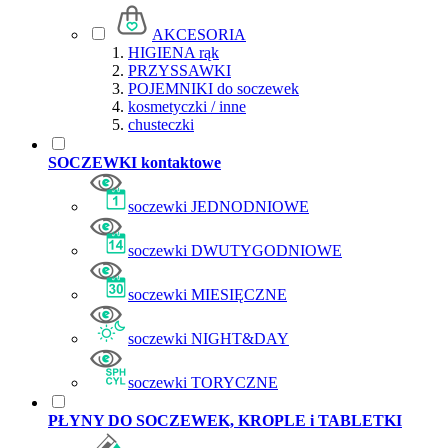
AKCESORIA
HIGIENA rąk
PRZYSSAWKI
POJEMNIKI do soczewek
kosmetyczki / inne
chusteczki
SOCZEWKI kontaktowe
soczewki JEDNODNIOWE
soczewki DWUTYGODNIOWE
soczewki MIESIĘCZNE
soczewki NIGHT&DAY
soczewki TORYCZNE
PŁYNY DO SOCZEWEK, KROPLE i TABLETKI