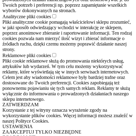
Twoich potrzeb i preferencji np. poprzez zapamiętanie wszelkich
wyborów dokonywanych na stronach.
Analityczne pliki cookies
Pliki analityczne cookie pomagają właścicielowi sklepu zrozumieć,
w jaki sposób odwiedzający wchodzi w interakcję ze sklepem,
poprzez anonimowe zbieranie i raportowanie informacji. Ten rodzaj
cookies pozwala nam mierzyć ilość wizyt i zbierać informacje o
źródłach ruchu, dzięki czemu możemy poprawić działanie naszej
strony.
Reklamowe pliki cookies
Pliki cookie reklamowe służą do promowania niektórych usług,
artykułów lub wydarzeń. W tym celu możemy wykorzystywać
reklamy, które wyświetlają się w innych serwisach internetowych.
Celem jest aby wiadomości reklamowe były bardziej trafne oraz
dostosowane do Twoich preferencji. Cookies zapobiegają też
ponownemu pojawianiu się tych samych reklam. Reklamy te służą
wyłącznie do informowania o prowadzonych działaniach naszego
sklepu internetowego.
ZATWIERDZAM
Korzystanie z tej witryny oznacza wyrażenie zgody na
wykorzystanie plików cookies. Więcej informacji możesz znaleźć w
naszej Polityce Cookies.
USTAWIENIA
ZAAKCEPTUJ TYLKO NIEZBĘDNE