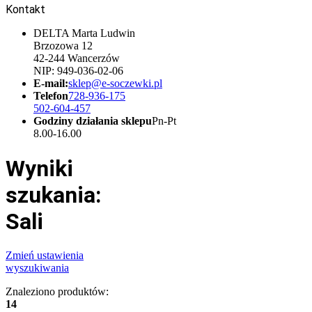
Kontakt
DELTA Marta Ludwin
Brzozowa 12
42-244 Wancerzów
NIP: 949-036-02-06
E-mail:
sklep@e-soczewki.pl
Telefon
728-936-175
502-604-457
Godziny działania sklepu
Pn-Pt
8.00-16.00
Wyniki
szukania:
Sali
Zmień ustawienia
wyszukiwania
Znaleziono produktów:
14