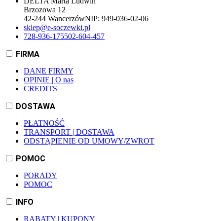
DELTA Marta Ludwin
Brzozowa 12
42-244 Wancerzów
NIP:
949-036-02-06
sklep@e-soczewki.pl
728-936-175
502-604-457
FIRMA
DANE FIRMY
OPINIE | O nas
CREDITS
DOSTAWA
PŁATNOŚĆ
TRANSPORT | DOSTAWA
ODSTĄPIENIE OD UMOWY/ZWROT
POMOC
PORADY
POMOC
INFO
RABATY | KUPONY