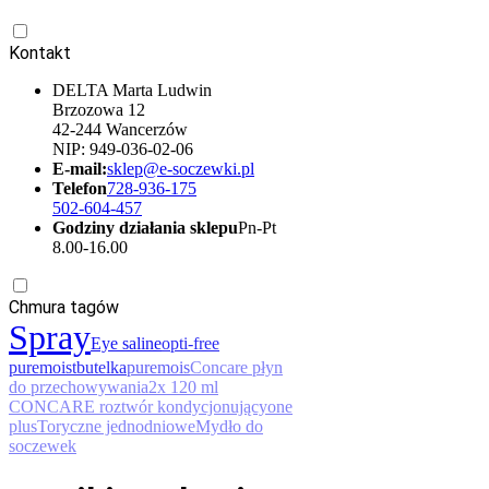
Kontakt
DELTA Marta Ludwin
Brzozowa 12
42-244 Wancerzów
NIP: 949-036-02-06
E-mail:
sklep@e-soczewki.pl
Telefon
728-936-175
502-604-457
Godziny działania sklepu
Pn-Pt
8.00-16.00
Chmura tagów
Spray
Eye saline
opti-free
puremoist
butelka
puremois
Concare płyn
do przechowywania
2x 120 ml
CONCARE roztwór kondycjonujący
one
plus
Toryczne jednodniowe
Mydło do
soczewek