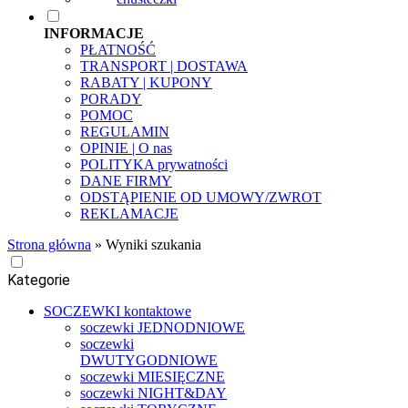
INFORMACJE
PŁATNOŚĆ
TRANSPORT | DOSTAWA
RABATY | KUPONY
PORADY
POMOC
REGULAMIN
OPINIE | O nas
POLITYKA prywatności
DANE FIRMY
ODSTĄPIENIE OD UMOWY/ZWROT
REKLAMACJE
Strona główna
»
Wyniki szukania
Kategorie
SOCZEWKI kontaktowe
soczewki JEDNODNIOWE
soczewki
DWUTYGODNIOWE
soczewki MIESIĘCZNE
soczewki NIGHT&DAY