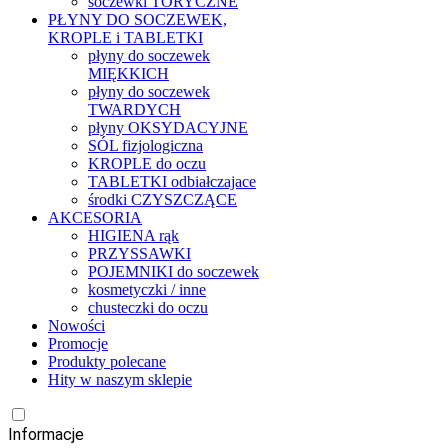
soczewki TORYCZNE
PŁYNY DO SOCZEWEK,
KROPLE i TABLETKI
płyny do soczewek
MIĘKKICH
płyny do soczewek
TWARDYCH
płyny OKSYDACYJNE
SÓL fizjologiczna
KROPLE do oczu
TABLETKI odbiałczajace
środki CZYSZCZĄCE
AKCESORIA
HIGIENA rąk
PRZYSSAWKI
POJEMNIKI do soczewek
kosmetyczki / inne
chusteczki do oczu
Nowości
Promocje
Produkty polecane
Hity w naszym sklepie
Informacje