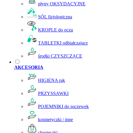
płyny OKSYDACYJNE
SÓL fizjologiczna
KROPLE do oczu
TABLETKI odbiałczajace
środki CZYSZCZĄCE
AKCESORIA
HIGIENA rąk
PRZYSSAWKI
POJEMNIKI do soczewek
kosmetyczki / inne
chusteczki