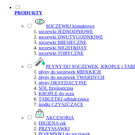
PRODUKTY
SOCZEWKI kontaktowe
soczewki JEDNODNIOWE
soczewki DWUTYGODNIOWE
soczewki MIESIĘCZNE
soczewki NIGHT&DAY
soczewki TORYCZNE
PŁYNY DO SOCZEWEK, KROPLE i TAB
płyny do soczewek MIĘKKICH
płyny do soczewek TWARDYCH
płyny OKSYDACYJNE
SÓL fizjologiczna
KROPLE do oczu
TABLETKI odbiałczajace
środki CZYSZCZĄCE
AKCESORIA
HIGIENA rąk
PRZYSSAWKI
POJEMNIKI do soczewek