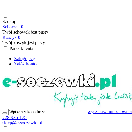
soczewki kontaktowe | płyny do soczewek kontaktowych | płyny d
199,00 PLN
Szukaj
Schowek
0
Twój schowek jest pusty
Koszyk
0
Twój koszyk jest pusty ...
Panel klienta
Zaloguj się
Załóż konto
wyszukiwanie zaawan
728-936-175
sklep@e-soczewki.pl