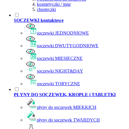
kosmetyczki / inne
chusteczki
SOCZEWKI kontaktowe
soczewki JEDNODNIOWE
soczewki DWUTYGODNIOWE
soczewki MIESIĘCZNE
soczewki NIGHT&DAY
soczewki TORYCZNE
PŁYNY DO SOCZEWEK, KROPLE i TABLETKI
płyny do soczewek MIĘKKICH
płyny do soczewek TWARDYCH