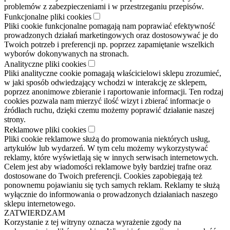
problemów z zabezpieczeniami i w przestrzeganiu przepisów.
Funkcjonalne pliki cookies
Pliki cookie funkcjonalne pomagają nam poprawiać efektywność
prowadzonych działań marketingowych oraz dostosowywać je do
Twoich potrzeb i preferencji np. poprzez zapamiętanie wszelkich
wyborów dokonywanych na stronach.
Analityczne pliki cookies
Pliki analityczne cookie pomagają właścicielowi sklepu zrozumieć,
w jaki sposób odwiedzający wchodzi w interakcję ze sklepem,
poprzez anonimowe zbieranie i raportowanie informacji. Ten rodzaj
cookies pozwala nam mierzyć ilość wizyt i zbierać informacje o
źródłach ruchu, dzięki czemu możemy poprawić działanie naszej
strony.
Reklamowe pliki cookies
Pliki cookie reklamowe służą do promowania niektórych usług,
artykułów lub wydarzeń. W tym celu możemy wykorzystywać
reklamy, które wyświetlają się w innych serwisach internetowych.
Celem jest aby wiadomości reklamowe były bardziej trafne oraz
dostosowane do Twoich preferencji. Cookies zapobiegają też
ponownemu pojawianiu się tych samych reklam. Reklamy te służą
wyłącznie do informowania o prowadzonych działaniach naszego
sklepu internetowego.
ZATWIERDZAM
Korzystanie z tej witryny oznacza wyrażenie zgody na