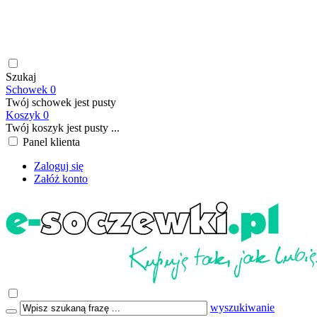
soczewki kontaktowe | płyny do soczewek kontaktowych |
płyny do soczewek twardych | krople do oczu | atrakcyjne ceny
| szybka wysyłka | płatność online/BLIK | transport GRATIS
już od 199,00 PLN
Szukaj
Schowek
0
Twój schowek jest pusty
Koszyk
0
Twój koszyk jest pusty ...
Panel klienta
Zaloguj się
Załóż konto
wyszukiwanie