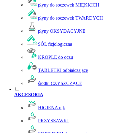
płyny do soczewek MIĘKKICH
płyny do soczewek TWARDYCH
płyny OKSYDACYJNE
SÓL fizjologiczna
KROPLE do oczu
TABLETKI odbiałczajace
środki CZYSZCZĄCE
AKCESORIA
HIGIENA rąk
PRZYSSAWKI