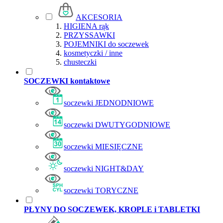
AKCESORIA
HIGIENA rąk
PRZYSSAWKI
POJEMNIKI do soczewek
kosmetyczki / inne
chusteczki
SOCZEWKI kontaktowe
soczewki JEDNODNIOWE
soczewki DWUTYGODNIOWE
soczewki MIESIĘCZNE
soczewki NIGHT&DAY
soczewki TORYCZNE
PŁYNY DO SOCZEWEK, KROPLE i TABLETKI