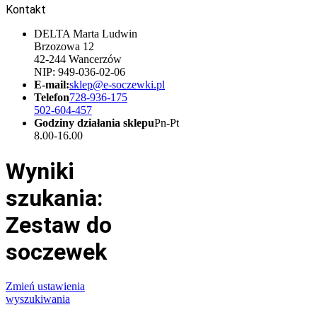
Kontakt
DELTA Marta Ludwin
Brzozowa 12
42-244 Wancerzów
NIP: 949-036-02-06
E-mail:
sklep@e-soczewki.pl
Telefon
728-936-175
502-604-457
Godziny działania sklepu
Pn-Pt
8.00-16.00
Wyniki
szukania:
Zestaw do
soczewek
Zmień ustawienia
wyszukiwania