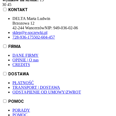
30
45
KONTAKT
DELTA Marta Ludwin
Brzozowa 12
42-244 Wancerzów
NIP:
949-036-02-06
sklep@e-soczewki.pl
728-936-175
502-604-457
FIRMA
DANE FIRMY
OPINIE | O nas
CREDITS
DOSTAWA
PŁATNOŚĆ
TRANSPORT | DOSTAWA
ODSTĄPIENIE OD UMOWY/ZWROT
POMOC
PORADY
POMOC