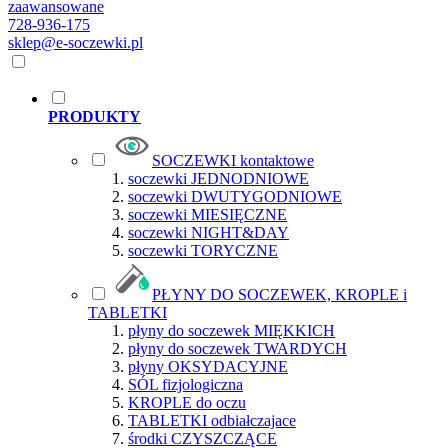
zaawansowane
728-936-175
sklep@e-soczewki.pl
PRODUKTY
SOCZEWKI kontaktowe
soczewki JEDNODNIOWE
soczewki DWUTYGODNIOWE
soczewki MIESIĘCZNE
soczewki NIGHT&DAY
soczewki TORYCZNE
PŁYNY DO SOCZEWEK, KROPLE i
TABLETKI
płyny do soczewek MIĘKKICH
płyny do soczewek TWARDYCH
płyny OKSYDACYJNE
SÓL fizjologiczna
KROPLE do oczu
TABLETKI odbiałczajace
środki CZYSZCZĄCE