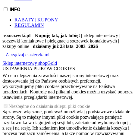
INFO
RABATY | KUPONY
REGULAMIN
e-soczewki.pl
|
Kupuję tak, jak lubię!
| sklep internetowy |
soczewki kontaktowe i pielęgnacja soczewek kontaktowych |
zakupy online
| działamy już 23 lata 2003 -2026
Zarządzaj ciasteczkami
Sklep internetowy shopGold
USTAWIENIA PLIKÓW COOKIES
W celu ulepszenia zawartości naszej strony internetowej oraz
dostosowania jej do Państwa osobistych preferencji,
wykorzystujemy pliki cookies przechowywane na Państwa
urządzeniach. Kontrolę nad plikami cookies można uzyskać poprzez
ustawienia przeglądarki internetowej.
Niezbędne do działania sklepu pliki cookie
Są zawsze włączone, ponieważ umożliwiają podstawowe działanie
strony. Są to między innymi pliki cookie pozwalające pamiętać
użytkownika w ciągu jednej sesji lub, zależnie od wybranych opcji,
z sesji na sesję. Ich zadaniem jest umożliwienie działania koszyka i
procesu realizacji zamówienia, a także pomoc w rozwiązywaniu