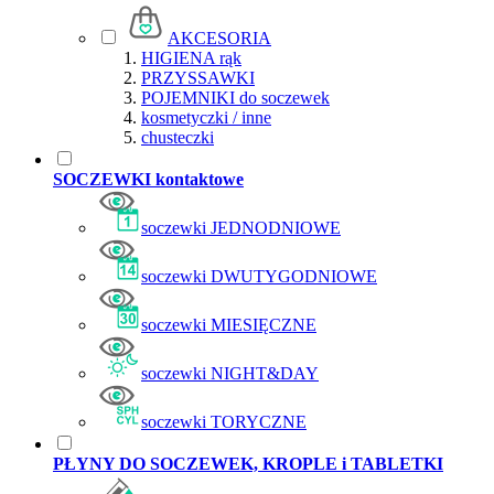
AKCESORIA
HIGIENA rąk
PRZYSSAWKI
POJEMNIKI do soczewek
kosmetyczki / inne
chusteczki
SOCZEWKI kontaktowe
soczewki JEDNODNIOWE
soczewki DWUTYGODNIOWE
soczewki MIESIĘCZNE
soczewki NIGHT&DAY
soczewki TORYCZNE
PŁYNY DO SOCZEWEK, KROPLE i TABLETKI