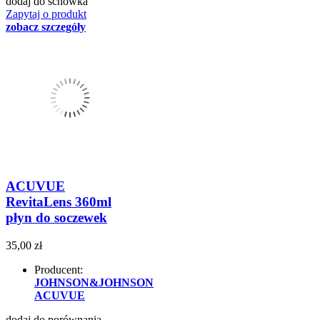
dodaj do schowka
Zapytaj o produkt
zobacz szczegóły
ACUVUE
RevitaLens 360ml
płyn do soczewek
35,00 zł
Producent:
JOHNSON&JOHNSON
ACUVUE
dodaj do porównania