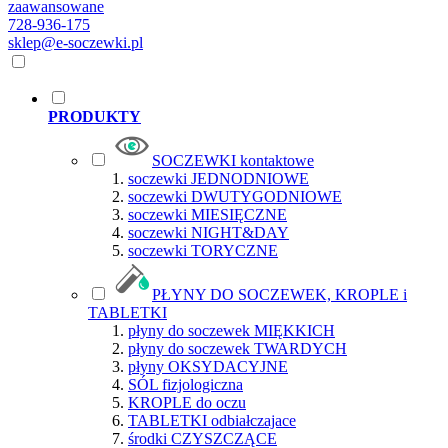
zaawansowane
728-936-175
sklep@e-soczewki.pl
PRODUKTY
SOCZEWKI kontaktowe
soczewki JEDNODNIOWE
soczewki DWUTYGODNIOWE
soczewki MIESIĘCZNE
soczewki NIGHT&DAY
soczewki TORYCZNE
PŁYNY DO SOCZEWEK, KROPLE i
TABLETKI
płyny do soczewek MIĘKKICH
płyny do soczewek TWARDYCH
płyny OKSYDACYJNE
SÓL fizjologiczna
KROPLE do oczu
TABLETKI odbiałczajace
środki CZYSZCZĄCE