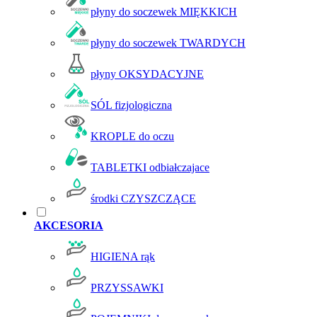
płyny do soczewek MIĘKKICH
płyny do soczewek TWARDYCH
płyny OKSYDACYJNE
SÓL fizjologiczna
KROPLE do oczu
TABLETKI odbiałczajace
środki CZYSZCZĄCE
AKCESORIA
HIGIENA rąk
PRZYSSAWKI