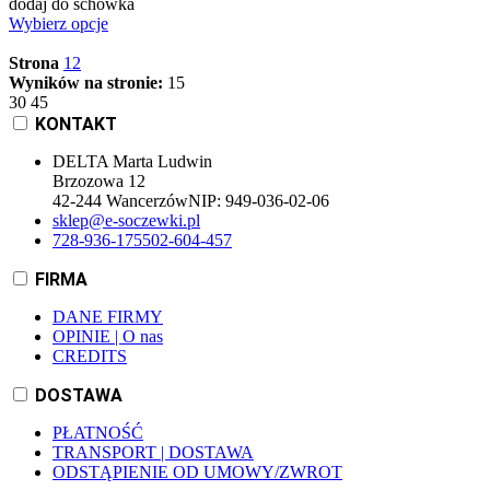
dodaj do schowka
Wybierz opcje
Strona
1
2
Wyników na stronie:
15
30
45
KONTAKT
DELTA Marta Ludwin
Brzozowa 12
42-244 Wancerzów
NIP:
949-036-02-06
sklep@e-soczewki.pl
728-936-175
502-604-457
FIRMA
DANE FIRMY
OPINIE | O nas
CREDITS
DOSTAWA
PŁATNOŚĆ
TRANSPORT | DOSTAWA
ODSTĄPIENIE OD UMOWY/ZWROT