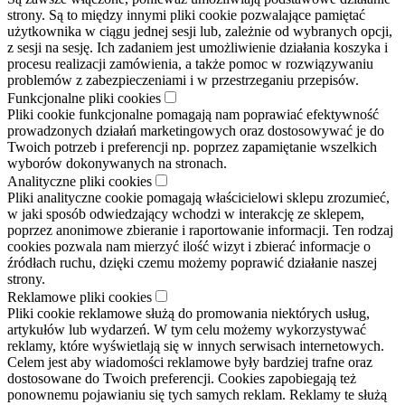
strony. Są to między innymi pliki cookie pozwalające pamiętać
użytkownika w ciągu jednej sesji lub, zależnie od wybranych opcji,
z sesji na sesję. Ich zadaniem jest umożliwienie działania koszyka i
procesu realizacji zamówienia, a także pomoc w rozwiązywaniu
problemów z zabezpieczeniami i w przestrzeganiu przepisów.
Funkcjonalne pliki cookies
Pliki cookie funkcjonalne pomagają nam poprawiać efektywność
prowadzonych działań marketingowych oraz dostosowywać je do
Twoich potrzeb i preferencji np. poprzez zapamiętanie wszelkich
wyborów dokonywanych na stronach.
Analityczne pliki cookies
Pliki analityczne cookie pomagają właścicielowi sklepu zrozumieć,
w jaki sposób odwiedzający wchodzi w interakcję ze sklepem,
poprzez anonimowe zbieranie i raportowanie informacji. Ten rodzaj
cookies pozwala nam mierzyć ilość wizyt i zbierać informacje o
źródłach ruchu, dzięki czemu możemy poprawić działanie naszej
strony.
Reklamowe pliki cookies
Pliki cookie reklamowe służą do promowania niektórych usług,
artykułów lub wydarzeń. W tym celu możemy wykorzystywać
reklamy, które wyświetlają się w innych serwisach internetowych.
Celem jest aby wiadomości reklamowe były bardziej trafne oraz
dostosowane do Twoich preferencji. Cookies zapobiegają też
ponownemu pojawianiu się tych samych reklam. Reklamy te służą