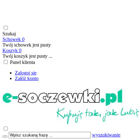
soczewki kontaktowe | płyny do soczewek kontaktowych |
płyny do soczewek twardych | krople do oczu | atrakcyjne ceny
| szybka wysyłka | płatność online/BLIK | transport GRATIS
już od 199,00 PLN
Szukaj
Schowek
0
Twój schowek jest pusty
Koszyk
0
Twój koszyk jest pusty ...
Panel klienta
Zaloguj się
Załóż konto
wyszukiwanie