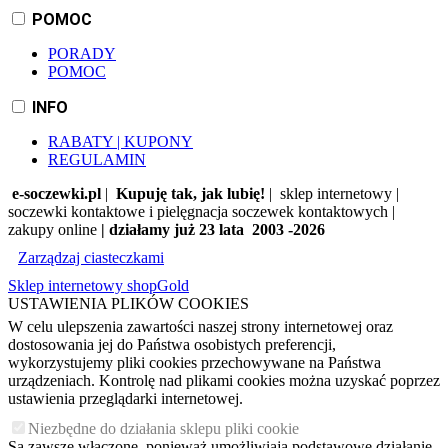
POMOC
PORADY
POMOC
INFO
RABATY | KUPONY
REGULAMIN
e-soczewki.pl
|
Kupuję tak, jak lubię!
| sklep internetowy |
soczewki kontaktowe i pielęgnacja soczewek kontaktowych |
zakupy online
| działamy już 23 lata 2003 -2026
Zarządzaj ciasteczkami
Sklep internetowy shopGold
USTAWIENIA PLIKÓW COOKIES
W celu ulepszenia zawartości naszej strony internetowej oraz
dostosowania jej do Państwa osobistych preferencji,
wykorzystujemy pliki cookies przechowywane na Państwa
urządzeniach. Kontrolę nad plikami cookies można uzyskać poprzez
ustawienia przeglądarki internetowej.
Niezbędne do działania sklepu pliki cookie
Są zawsze włączone, ponieważ umożliwiają podstawowe działanie