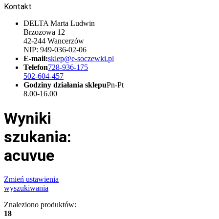
Kontakt
DELTA Marta Ludwin
Brzozowa 12
42-244 Wancerzów
NIP: 949-036-02-06
E-mail:
sklep@e-soczewki.pl
Telefon
728-936-175
502-604-457
Godziny działania sklepu
Pn-Pt
8.00-16.00
Wyniki
szukania:
acuvue
Zmień ustawienia
wyszukiwania
Znaleziono produktów:
18