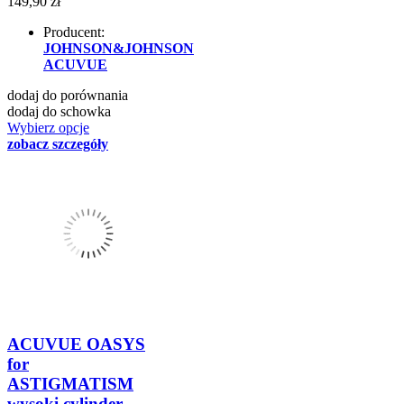
149,90 zł
Producent:
JOHNSON&JOHNSON
ACUVUE
dodaj do porównania
dodaj do schowka
Wybierz opcje
zobacz szczegóły
ACUVUE OASYS
for
ASTIGMATISM
wysoki cylinder