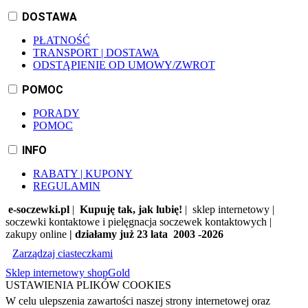
DOSTAWA
PŁATNOŚĆ
TRANSPORT | DOSTAWA
ODSTĄPIENIE OD UMOWY/ZWROT
POMOC
PORADY
POMOC
INFO
RABATY | KUPONY
REGULAMIN
e-soczewki.pl
|
Kupuję tak, jak lubię!
| sklep internetowy |
soczewki kontaktowe i pielęgnacja soczewek kontaktowych |
zakupy online
| działamy już 23 lata 2003 -2026
Zarządzaj ciasteczkami
Sklep internetowy shopGold
USTAWIENIA PLIKÓW COOKIES
W celu ulepszenia zawartości naszej strony internetowej oraz