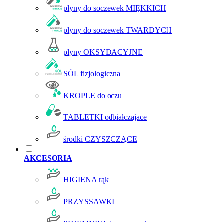
płyny do soczewek MIĘKKICH
płyny do soczewek TWARDYCH
płyny OKSYDACYJNE
SÓL fizjologiczna
KROPLE do oczu
TABLETKI odbiałczajace
środki CZYSZCZĄCE
AKCESORIA
HIGIENA rąk
PRZYSSAWKI