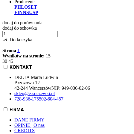
Producent:
PIILOSET
FINNSUSP
dodaj do porównania
dodaj do schowka
szt.
Do koszyka
Strona
1
Wyników na stronie:
15
30
45
KONTAKT
DELTA Marta Ludwin
Brzozowa 12
42-244 Wancerzów
NIP:
949-036-02-06
sklep@e-soczewki.pl
728-936-175
502-604-457
FIRMA
DANE FIRMY
OPINIE | O nas
CREDITS