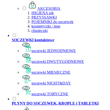
AKCESORIA
HIGIENA rąk
PRZYSSAWKI
POJEMNIKI do soczewek
kosmetyczki / inne
chusteczki
SOCZEWKI kontaktowe
soczewki JEDNODNIOWE
soczewki DWUTYGODNIOWE
soczewki MIESIĘCZNE
soczewki NIGHT&DAY
soczewki TORYCZNE
PŁYNY DO SOCZEWEK, KROPLE i TABLETKI