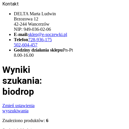
Kontakt
DELTA Marta Ludwin
Brzozowa 12
42-244 Wancerzów
NIP: 949-036-02-06
E-mail:
sklep@e-soczewki.pl
Telefon
728-936-175
502-604-457
Godziny działania sklepu
Pn-Pt
8.00-16.00
Wyniki
szukania:
biodrop
Zmień ustawienia
wyszukiwania
Znaleziono produktów:
6