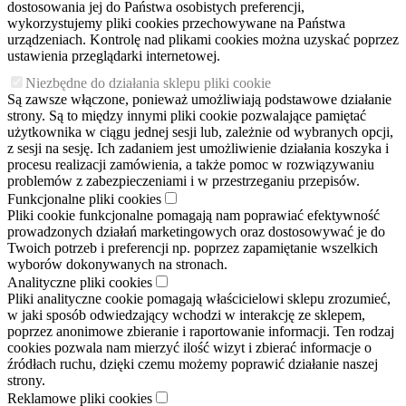
dostosowania jej do Państwa osobistych preferencji,
wykorzystujemy pliki cookies przechowywane na Państwa
urządzeniach. Kontrolę nad plikami cookies można uzyskać poprzez
ustawienia przeglądarki internetowej.
Niezbędne do działania sklepu pliki cookie
Są zawsze włączone, ponieważ umożliwiają podstawowe działanie
strony. Są to między innymi pliki cookie pozwalające pamiętać
użytkownika w ciągu jednej sesji lub, zależnie od wybranych opcji,
z sesji na sesję. Ich zadaniem jest umożliwienie działania koszyka i
procesu realizacji zamówienia, a także pomoc w rozwiązywaniu
problemów z zabezpieczeniami i w przestrzeganiu przepisów.
Funkcjonalne pliki cookies
Pliki cookie funkcjonalne pomagają nam poprawiać efektywność
prowadzonych działań marketingowych oraz dostosowywać je do
Twoich potrzeb i preferencji np. poprzez zapamiętanie wszelkich
wyborów dokonywanych na stronach.
Analityczne pliki cookies
Pliki analityczne cookie pomagają właścicielowi sklepu zrozumieć,
w jaki sposób odwiedzający wchodzi w interakcję ze sklepem,
poprzez anonimowe zbieranie i raportowanie informacji. Ten rodzaj
cookies pozwala nam mierzyć ilość wizyt i zbierać informacje o
źródłach ruchu, dzięki czemu możemy poprawić działanie naszej
strony.
Reklamowe pliki cookies