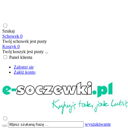
soczewki kontaktowe | płyny do soczewek kontaktowych |
płyny do soczewek twardych | krople do oczu | atrakcyjne ceny
| szybka wysyłka | płatność online/BLIK | transport GRATIS
już od 199,00 PLN
Szukaj
Schowek
0
Twój schowek jest pusty
Koszyk
0
Twój koszyk jest pusty ...
Panel klienta
Zaloguj się
Załóż konto
wyszukiwanie