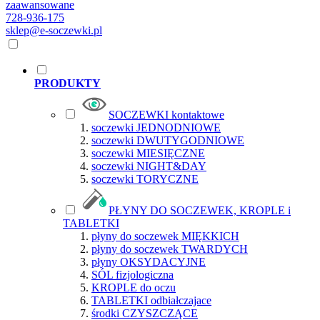
zaawansowane
728-936-175
sklep@e-soczewki.pl
PRODUKTY
SOCZEWKI kontaktowe
soczewki JEDNODNIOWE
soczewki DWUTYGODNIOWE
soczewki MIESIĘCZNE
soczewki NIGHT&DAY
soczewki TORYCZNE
PŁYNY DO SOCZEWEK, KROPLE i
TABLETKI
płyny do soczewek MIĘKKICH
płyny do soczewek TWARDYCH
płyny OKSYDACYJNE
SÓL fizjologiczna
KROPLE do oczu
TABLETKI odbiałczajace
środki CZYSZCZĄCE