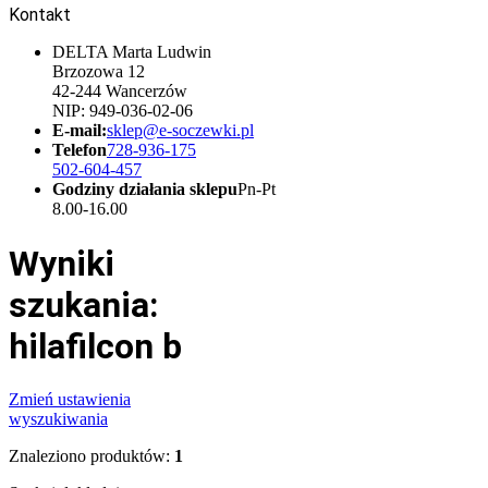
Kontakt
DELTA Marta Ludwin
Brzozowa 12
42-244 Wancerzów
NIP: 949-036-02-06
E-mail:
sklep@e-soczewki.pl
Telefon
728-936-175
502-604-457
Godziny działania sklepu
Pn-Pt
8.00-16.00
Wyniki
szukania:
hilafilcon b
Zmień ustawienia
wyszukiwania
Znaleziono produktów:
1