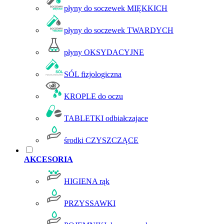
płyny do soczewek MIĘKKICH
płyny do soczewek TWARDYCH
płyny OKSYDACYJNE
SÓL fizjologiczna
KROPLE do oczu
TABLETKI odbiałczajace
środki CZYSZCZĄCE
AKCESORIA
HIGIENA rąk
PRZYSSAWKI