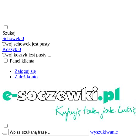
soczewki kontaktowe | płyny do soczewek kontaktowych |
płyny do soczewek twardych | krople do oczu | atrakcyjne ceny
| szybka wysyłka | płatność online/BLIK | transport GRATIS
już od 199,00 PLN
Szukaj
Schowek
0
Twój schowek jest pusty
Koszyk
0
Twój koszyk jest pusty ...
Panel klienta
Zaloguj się
Załóż konto
wyszukiwanie