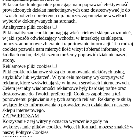
Pliki cookie funkcjonalne pomagają nam poprawiać efektywność
prowadzonych działań marketingowych oraz dostosowywać je do
Twoich potrzeb i preferencji np. poprzez zapamiętanie wszelkich
wyborów dokonywanych na stronach.
Analityczne pliki cookies
Pliki analityczne cookie pomagają właścicielowi sklepu zrozumieć,
w jaki sposób odwiedzający wchodzi w interakcję ze sklepem,
poprzez anonimowe zbieranie i raportowanie informacji. Ten rodzaj
cookies pozwala nam mierzyć ilość wizyt i zbierać informacje o
źródłach ruchu, dzięki czemu możemy poprawić działanie naszej
strony.
Reklamowe pliki cookies
Pliki cookie reklamowe służą do promowania niektórych usług,
artykułów lub wydarzeń. W tym celu możemy wykorzystywać
reklamy, które wyświetlają się w innych serwisach internetowych.
Celem jest aby wiadomości reklamowe były bardziej trafne oraz
dostosowane do Twoich preferencji. Cookies zapobiegają też
ponownemu pojawianiu się tych samych reklam. Reklamy te służą
wyłącznie do informowania o prowadzonych działaniach naszego
sklepu internetowego.
ZATWIERDZAM
Korzystanie z tej witryny oznacza wyrażenie zgody na
wykorzystanie plików cookies. Więcej informacji możesz znaleźć w
naszej Polityce Cookies.