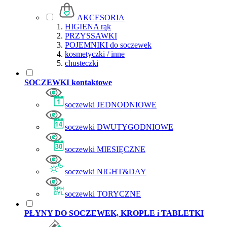
AKCESORIA
HIGIENA rąk
PRZYSSAWKI
POJEMNIKI do soczewek
kosmetyczki / inne
chusteczki
SOCZEWKI kontaktowe
soczewki JEDNODNIOWE
soczewki DWUTYGODNIOWE
soczewki MIESIĘCZNE
soczewki NIGHT&DAY
soczewki TORYCZNE
PŁYNY DO SOCZEWEK, KROPLE i TABLETKI