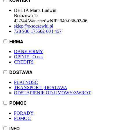
KONTAKT
DELTA Marta Ludwin
Brzozowa 12
42-244 Wancerzów
NIP:
949-036-02-06
sklep@e-soczewki.pl
728-936-175
502-604-457
FIRMA
DANE FIRMY
OPINIE | O nas
CREDITS
DOSTAWA
PŁATNOŚĆ
TRANSPORT | DOSTAWA
ODSTĄPIENIE OD UMOWY/ZWROT
POMOC
PORADY
POMOC
INFO