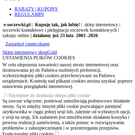
RABATY | KUPONY
REGULAMIN
e-soczewki.pl
|
Kupuję tak, jak lubię!
| sklep internetowy |
soczewki kontaktowe i pielęgnacja soczewek kontaktowych |
zakupy online
| działamy już 23 lata 2003 -2026
Zarządzaj ciasteczkami
Sklep internetowy shopGold
USTAWIENIA PLIKÓW COOKIES
W celu ulepszenia zawartości naszej strony internetowej oraz
dostosowania jej do Państwa osobistych preferencji,
wykorzystujemy pliki cookies przechowywane na Państwa
urządzeniach. Kontrolę nad plikami cookies można uzyskać poprzez
ustawienia przeglądarki internetowej.
Niezbędne do działania sklepu pliki cookie
Są zawsze włączone, ponieważ umożliwiają podstawowe działanie
strony. Są to między innymi pliki cookie pozwalające pamiętać
użytkownika w ciągu jednej sesji lub, zależnie od wybranych opcji,
z sesji na sesję. Ich zadaniem jest umożliwienie działania koszyka i
procesu realizacji zamówienia, a także pomoc w rozwiązywaniu
problemów z zabezpieczeniami i w przestrzeganiu przepisów.
Funkcjonalne pliki cookies