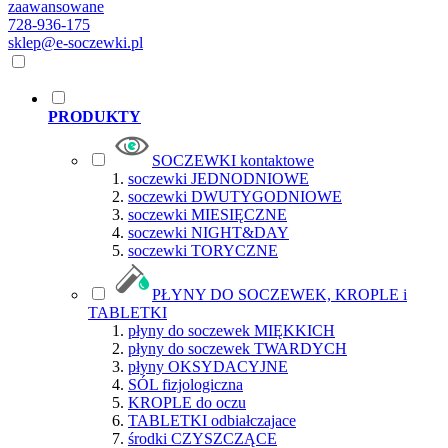
zaawansowane
728-936-175
sklep@e-soczewki.pl
PRODUKTY
SOCZEWKI kontaktowe
soczewki JEDNODNIOWE
soczewki DWUTYGODNIOWE
soczewki MIESIĘCZNE
soczewki NIGHT&DAY
soczewki TORYCZNE
PŁYNY DO SOCZEWEK, KROPLE i
TABLETKI
płyny do soczewek MIĘKKICH
płyny do soczewek TWARDYCH
płyny OKSYDACYJNE
SÓL fizjologiczna
KROPLE do oczu
TABLETKI odbiałczajace
środki CZYSZCZĄCE