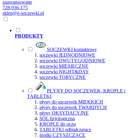
zaawansowane
728-936-175
sklep@e-soczewki.pl
PRODUKTY
SOCZEWKI kontaktowe
soczewki JEDNODNIOWE
soczewki DWUTYGODNIOWE
soczewki MIESIĘCZNE
soczewki NIGHT&DAY
soczewki TORYCZNE
PŁYNY DO SOCZEWEK, KROPLE i
TABLETKI
płyny do soczewek MIĘKKICH
płyny do soczewek TWARDYCH
płyny OKSYDACYJNE
SÓL fizjologiczna
KROPLE do oczu
TABLETKI odbiałczajace
środki CZYSZCZĄCE