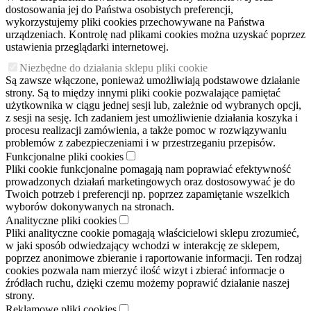
dostosowania jej do Państwa osobistych preferencji,
wykorzystujemy pliki cookies przechowywane na Państwa
urządzeniach. Kontrolę nad plikami cookies można uzyskać poprzez
ustawienia przeglądarki internetowej.
Niezbędne do działania sklepu pliki cookie
Są zawsze włączone, ponieważ umożliwiają podstawowe działanie
strony. Są to między innymi pliki cookie pozwalające pamiętać
użytkownika w ciągu jednej sesji lub, zależnie od wybranych opcji,
z sesji na sesję. Ich zadaniem jest umożliwienie działania koszyka i
procesu realizacji zamówienia, a także pomoc w rozwiązywaniu
problemów z zabezpieczeniami i w przestrzeganiu przepisów.
Funkcjonalne pliki cookies
Pliki cookie funkcjonalne pomagają nam poprawiać efektywność
prowadzonych działań marketingowych oraz dostosowywać je do
Twoich potrzeb i preferencji np. poprzez zapamiętanie wszelkich
wyborów dokonywanych na stronach.
Analityczne pliki cookies
Pliki analityczne cookie pomagają właścicielowi sklepu zrozumieć,
w jaki sposób odwiedzający wchodzi w interakcję ze sklepem,
poprzez anonimowe zbieranie i raportowanie informacji. Ten rodzaj
cookies pozwala nam mierzyć ilość wizyt i zbierać informacje o
źródłach ruchu, dzięki czemu możemy poprawić działanie naszej
strony.
Reklamowe pliki cookies