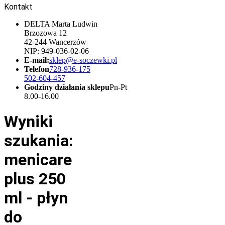
Kontakt
DELTA Marta Ludwin
Brzozowa 12
42-244 Wancerzów
NIP: 949-036-02-06
E-mail:
sklep@e-soczewki.pl
Telefon
728-936-175
502-604-457
Godziny działania sklepu
Pn-Pt
8.00-16.00
Wyniki
szukania:
menicare
plus 250
ml - płyn
do