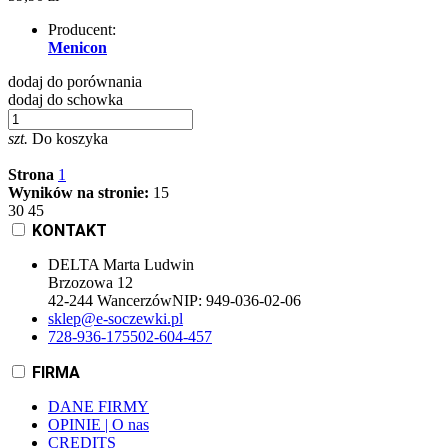
Producent:
Menicon
dodaj do porównania
dodaj do schowka
szt.
Do koszyka
Strona
1
Wyników na stronie:
15
30
45
KONTAKT
DELTA Marta Ludwin
Brzozowa 12
42-244 Wancerzów
NIP:
949-036-02-06
sklep@e-soczewki.pl
728-936-175
502-604-457
FIRMA
DANE FIRMY
OPINIE | O nas
CREDITS