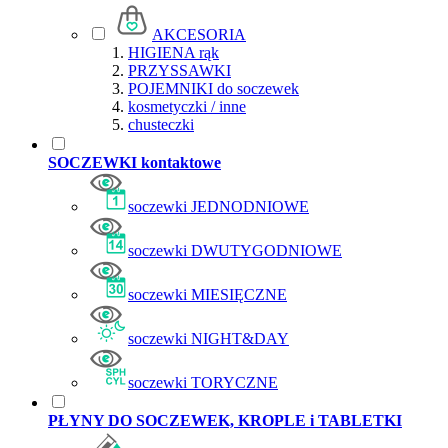
AKCESORIA
HIGIENA rąk
PRZYSSAWKI
POJEMNIKI do soczewek
kosmetyczki / inne
chusteczki
SOCZEWKI kontaktowe
soczewki JEDNODNIOWE
soczewki DWUTYGODNIOWE
soczewki MIESIĘCZNE
soczewki NIGHT&DAY
soczewki TORYCZNE
PŁYNY DO SOCZEWEK, KROPLE i TABLETKI