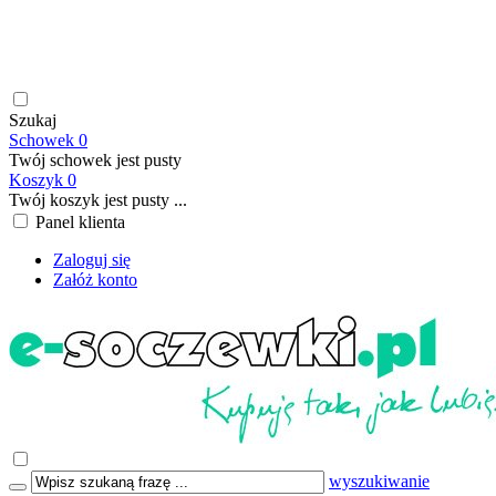
soczewki kontaktowe | płyny do soczewek kontaktowych |
płyny do soczewek twardych | krople do oczu | atrakcyjne ceny
| szybka wysyłka | płatność online/BLIK | transport GRATIS
już od 199,00 PLN
Szukaj
Schowek
0
Twój schowek jest pusty
Koszyk
0
Twój koszyk jest pusty ...
Panel klienta
Zaloguj się
Załóż konto
wyszukiwanie