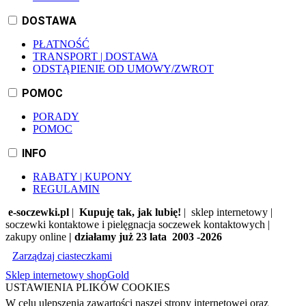
DOSTAWA
PŁATNOŚĆ
TRANSPORT | DOSTAWA
ODSTĄPIENIE OD UMOWY/ZWROT
POMOC
PORADY
POMOC
INFO
RABATY | KUPONY
REGULAMIN
e-soczewki.pl
|
Kupuję tak, jak lubię!
| sklep internetowy |
soczewki kontaktowe i pielęgnacja soczewek kontaktowych |
zakupy online
| działamy już 23 lata 2003 -2026
Zarządzaj ciasteczkami
Sklep internetowy shopGold
USTAWIENIA PLIKÓW COOKIES
W celu ulepszenia zawartości naszej strony internetowej oraz