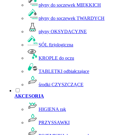
płyny do soczewek MIĘKKICH
płyny do soczewek TWARDYCH
płyny OKSYDACYJNE
SÓL fizjologiczna
KROPLE do oczu
TABLETKI odbiałczajace
środki CZYSZCZĄCE
AKCESORIA
HIGIENA rąk
PRZYSSAWKI