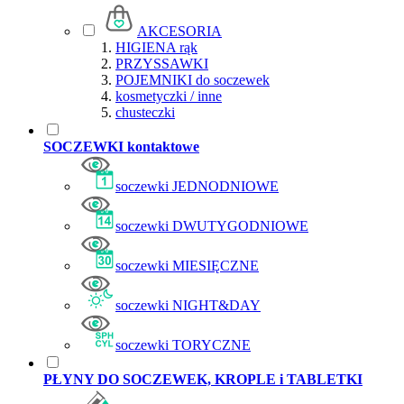
AKCESORIA
HIGIENA rąk
PRZYSSAWKI
POJEMNIKI do soczewek
kosmetyczki / inne
chusteczki
SOCZEWKI kontaktowe
soczewki JEDNODNIOWE
soczewki DWUTYGODNIOWE
soczewki MIESIĘCZNE
soczewki NIGHT&DAY
soczewki TORYCZNE
PŁYNY DO SOCZEWEK, KROPLE i TABLETKI