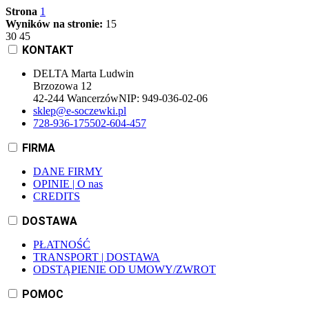
Strona
1
Wyników na stronie:
15
30
45
KONTAKT
DELTA Marta Ludwin
Brzozowa 12
42-244 Wancerzów
NIP:
949-036-02-06
sklep@e-soczewki.pl
728-936-175
502-604-457
FIRMA
DANE FIRMY
OPINIE | O nas
CREDITS
DOSTAWA
PŁATNOŚĆ
TRANSPORT | DOSTAWA
ODSTĄPIENIE OD UMOWY/ZWROT
POMOC