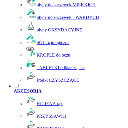
płyny do soczewek MIĘKKICH
płyny do soczewek TWARDYCH
płyny OKSYDACYJNE
SÓL fizjologiczna
KROPLE do oczu
TABLETKI odbiałczajace
środki CZYSZCZĄCE
AKCESORIA
HIGIENA rąk
PRZYSSAWKI