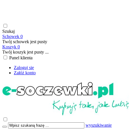
soczewki kontaktowe | płyny do soczewek kontaktowych |
płyny do soczewek twardych | krople do oczu | atrakcyjne ceny
| szybka wysyłka | płatność online/BLIK | transport GRATIS
już od 199,00 PLN
Szukaj
Schowek
0
Twój schowek jest pusty
Koszyk
0
Twój koszyk jest pusty ...
Panel klienta
Zaloguj się
Załóż konto
wyszukiwanie