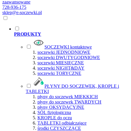
zaawansowane
728-936-175
sklep@e-soczewki.pl
PRODUKTY
SOCZEWKI kontaktowe
soczewki JEDNODNIOWE
soczewki DWUTYGODNIOWE
soczewki MIESIĘCZNE
soczewki NIGHT&DAY
soczewki TORYCZNE
PŁYNY DO SOCZEWEK, KROPLE i
TABLETKI
płyny do soczewek MIĘKKICH
płyny do soczewek TWARDYCH
płyny OKSYDACYJNE
SÓL fizjologiczna
KROPLE do oczu
TABLETKI odbiałczajace
środki CZYSZCZĄCE