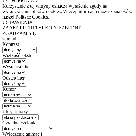
ZATWIERDZAM
Korzystanie z tej witryny oznacza wyrażenie zgody na
wykorzystanie plików cookies. Więcej informacji możesz znaleźć w
naszej Polityce Cookies.
USTAWIENIA
ZAAKCEPTUJ TYLKO NIEZBĘDNE
ZGADZAM SIĘ
zamknij
Kontrast
Wielkość tekstu
Wysokość linii
Odstęp liter
Kursor
Skala szarości
Ukryj obrazy
Czytelna czcionka
Wyłączenie animacji