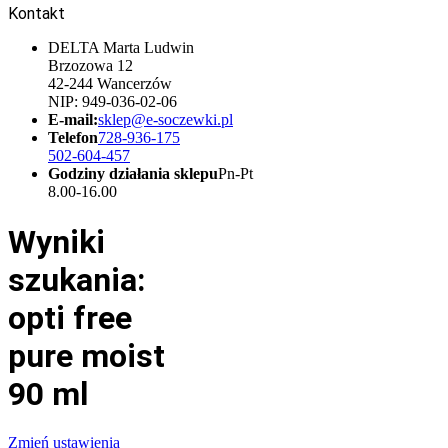
Kontakt
DELTA Marta Ludwin
Brzozowa 12
42-244 Wancerzów
NIP: 949-036-02-06
E-mail:
sklep@e-soczewki.pl
Telefon
728-936-175
502-604-457
Godziny działania sklepu
Pn-Pt
8.00-16.00
Wyniki
szukania:
opti free
pure moist
90 ml
Zmień ustawienia