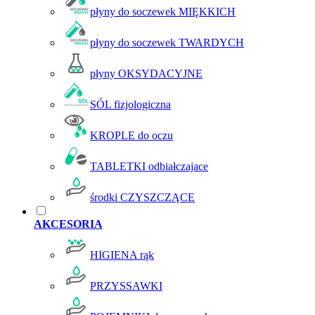
płyny do soczewek MIĘKKICH
płyny do soczewek TWARDYCH
płyny OKSYDACYJNE
SÓL fizjologiczna
KROPLE do oczu
TABLETKI odbiałczajace
środki CZYSZCZĄCE
AKCESORIA
HIGIENA rąk
PRZYSSAWKI