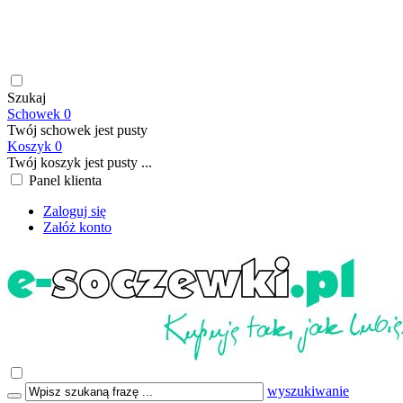
soczewki kontaktowe | płyny do soczewek kontaktowych |
płyny do soczewek twardych | krople do oczu | atrakcyjne ceny
| szybka wysyłka | płatność online/BLIK | transport GRATIS
już od 199,00 PLN
Szukaj
Schowek
0
Twój schowek jest pusty
Koszyk
0
Twój koszyk jest pusty ...
Panel klienta
Zaloguj się
Załóż konto
wyszukiwanie