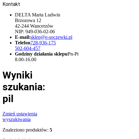
Kontakt
DELTA Marta Ludwin
Brzozowa 12
42-244 Wancerzów
NIP: 949-036-02-06
E-mail:
sklep@e-soczewki.pl
Telefon
728-936-175
502-604-457
Godziny działania sklepu
Pn-Pt
8.00-16.00
Wyniki
szukania:
pil
Zmień ustawienia
wyszukiwania
Znaleziono produktów:
5