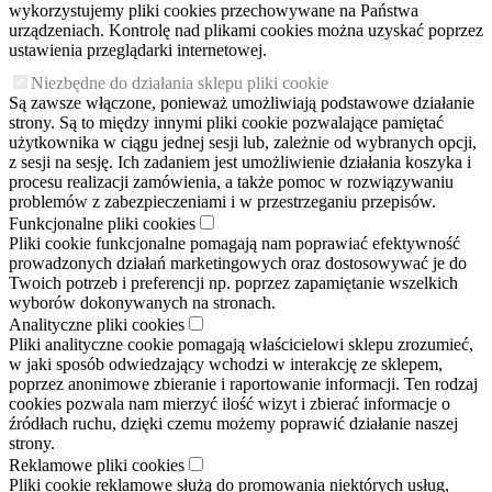
wykorzystujemy pliki cookies przechowywane na Państwa
urządzeniach. Kontrolę nad plikami cookies można uzyskać poprzez
ustawienia przeglądarki internetowej.
Niezbędne do działania sklepu pliki cookie
Są zawsze włączone, ponieważ umożliwiają podstawowe działanie
strony. Są to między innymi pliki cookie pozwalające pamiętać
użytkownika w ciągu jednej sesji lub, zależnie od wybranych opcji,
z sesji na sesję. Ich zadaniem jest umożliwienie działania koszyka i
procesu realizacji zamówienia, a także pomoc w rozwiązywaniu
problemów z zabezpieczeniami i w przestrzeganiu przepisów.
Funkcjonalne pliki cookies
Pliki cookie funkcjonalne pomagają nam poprawiać efektywność
prowadzonych działań marketingowych oraz dostosowywać je do
Twoich potrzeb i preferencji np. poprzez zapamiętanie wszelkich
wyborów dokonywanych na stronach.
Analityczne pliki cookies
Pliki analityczne cookie pomagają właścicielowi sklepu zrozumieć,
w jaki sposób odwiedzający wchodzi w interakcję ze sklepem,
poprzez anonimowe zbieranie i raportowanie informacji. Ten rodzaj
cookies pozwala nam mierzyć ilość wizyt i zbierać informacje o
źródłach ruchu, dzięki czemu możemy poprawić działanie naszej
strony.
Reklamowe pliki cookies
Pliki cookie reklamowe służą do promowania niektórych usług,