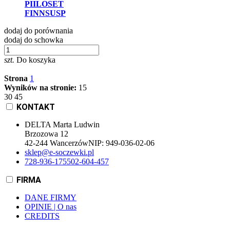
PIILOSET
FINNSUSP
dodaj do porównania
dodaj do schowka
szt.
Do koszyka
Strona
1
Wyników na stronie:
15
30
45
KONTAKT
DELTA Marta Ludwin
Brzozowa 12
42-244 Wancerzów
NIP:
949-036-02-06
sklep@e-soczewki.pl
728-936-175
502-604-457
FIRMA
DANE FIRMY
OPINIE | O nas
CREDITS