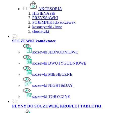
AKCESORIA
HIGIENA rąk
PRZYSSAWKI
POJEMNIKI do soczewek
kosmetyczki / inne
chusteczki
SOCZEWKI kontaktowe
soczewki JEDNODNIOWE
soczewki DWUTYGODNIOWE
soczewki MIESIĘCZNE
soczewki NIGHT&DAY
soczewki TORYCZNE
PŁYNY DO SOCZEWEK, KROPLE i TABLETKI