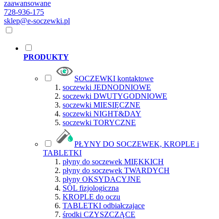
zaawansowane
728-936-175
sklep@e-soczewki.pl
PRODUKTY
SOCZEWKI kontaktowe
soczewki JEDNODNIOWE
soczewki DWUTYGODNIOWE
soczewki MIESIĘCZNE
soczewki NIGHT&DAY
soczewki TORYCZNE
PŁYNY DO SOCZEWEK, KROPLE i
TABLETKI
płyny do soczewek MIĘKKICH
płyny do soczewek TWARDYCH
płyny OKSYDACYJNE
SÓL fizjologiczna
KROPLE do oczu
TABLETKI odbiałczajace
środki CZYSZCZĄCE