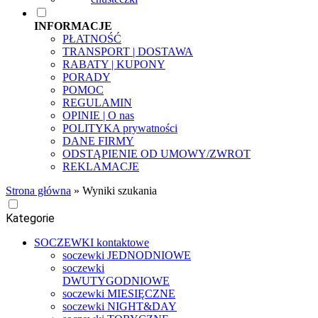
INFORMACJE
PŁATNOŚĆ
TRANSPORT | DOSTAWA
RABATY | KUPONY
PORADY
POMOC
REGULAMIN
OPINIE | O nas
POLITYKA prywatności
DANE FIRMY
ODSTĄPIENIE OD UMOWY/ZWROT
REKLAMACJE
Strona główna
»
Wyniki szukania
Kategorie
SOCZEWKI kontaktowe
soczewki JEDNODNIOWE
soczewki
DWUTYGODNIOWE
soczewki MIESIĘCZNE
soczewki NIGHT&DAY