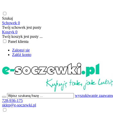
soczewki kontaktowe | płyny do soczewek kontaktowych | płyny d
199,00 PLN
Szukaj
Schowek
0
Twój schowek jest pusty
Koszyk
0
Twój koszyk jest pusty ...
Panel klienta
Zaloguj się
Załóż konto
wyszukiwanie zaawan
728-936-175
sklep@e-soczewki.pl