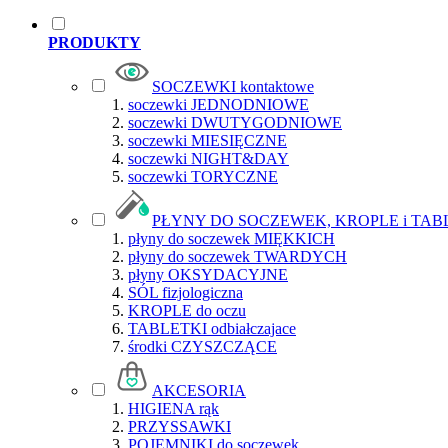
PRODUKTY
SOCZEWKI kontaktowe
soczewki JEDNODNIOWE
soczewki DWUTYGODNIOWE
soczewki MIESIĘCZNE
soczewki NIGHT&DAY
soczewki TORYCZNE
PŁYNY DO SOCZEWEK, KROPLE i TAB
płyny do soczewek MIĘKKICH
płyny do soczewek TWARDYCH
płyny OKSYDACYJNE
SÓL fizjologiczna
KROPLE do oczu
TABLETKI odbiałczajace
środki CZYSZCZĄCE
AKCESORIA
HIGIENA rąk
PRZYSSAWKI
POJEMNIKI do soczewek