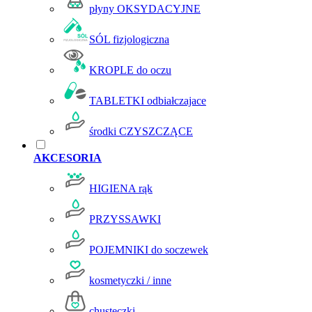
płyny OKSYDACYJNE
SÓL fizjologiczna
KROPLE do oczu
TABLETKI odbiałczajace
środki CZYSZCZĄCE
AKCESORIA
HIGIENA rąk
PRZYSSAWKI
POJEMNIKI do soczewek
kosmetyczki / inne
chusteczki