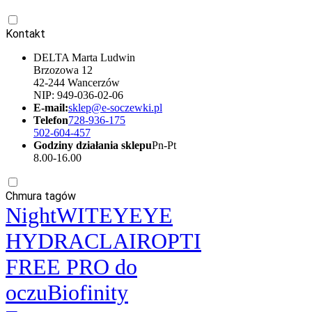
Kontakt
DELTA Marta Ludwin
Brzozowa 12
42-244 Wancerzów
NIP: 949-036-02-06
E-mail:
sklep@e-soczewki.pl
Telefon
728-936-175
502-604-457
Godziny działania sklepu
Pn-Pt
8.00-16.00
Chmura tagów
Night
WIT
EYEYE
HYDRACLAIR
OPTI
FREE PRO do
oczu
Biofinity