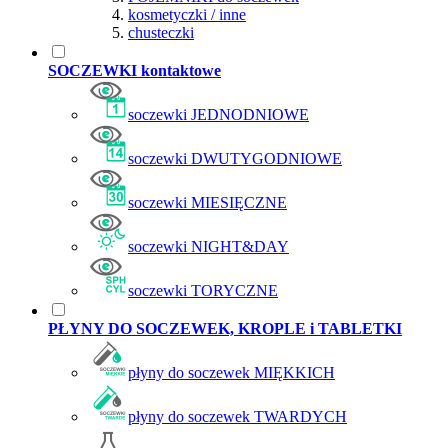
kosmetyczki / inne
chusteczki
SOCZEWKI kontaktowe
soczewki JEDNODNIOWE
soczewki DWUTYGODNIOWE
soczewki MIESIĘCZNE
soczewki NIGHT&DAY
soczewki TORYCZNE
PŁYNY DO SOCZEWEK, KROPLE i TABLETKI
płyny do soczewek MIĘKKICH
płyny do soczewek TWARDYCH