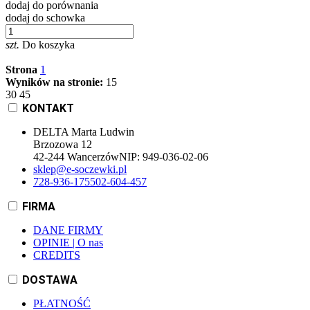
dodaj do porównania
dodaj do schowka
szt.
Do koszyka
Strona
1
Wyników na stronie:
15
30
45
KONTAKT
DELTA Marta Ludwin
Brzozowa 12
42-244 Wancerzów
NIP:
949-036-02-06
sklep@e-soczewki.pl
728-936-175
502-604-457
FIRMA
DANE FIRMY
OPINIE | O nas
CREDITS
DOSTAWA
PŁATNOŚĆ