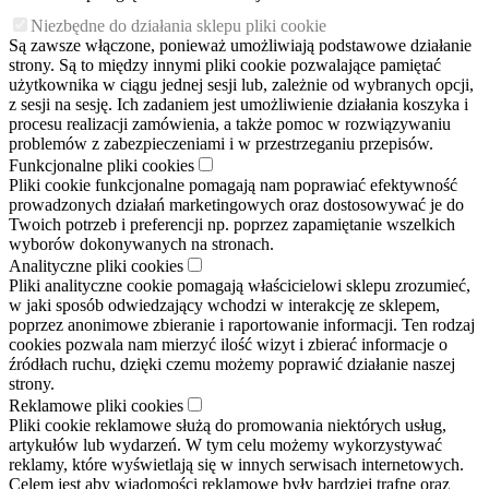
Niezbędne do działania sklepu pliki cookie
Są zawsze włączone, ponieważ umożliwiają podstawowe działanie
strony. Są to między innymi pliki cookie pozwalające pamiętać
użytkownika w ciągu jednej sesji lub, zależnie od wybranych opcji,
z sesji na sesję. Ich zadaniem jest umożliwienie działania koszyka i
procesu realizacji zamówienia, a także pomoc w rozwiązywaniu
problemów z zabezpieczeniami i w przestrzeganiu przepisów.
Funkcjonalne pliki cookies
Pliki cookie funkcjonalne pomagają nam poprawiać efektywność
prowadzonych działań marketingowych oraz dostosowywać je do
Twoich potrzeb i preferencji np. poprzez zapamiętanie wszelkich
wyborów dokonywanych na stronach.
Analityczne pliki cookies
Pliki analityczne cookie pomagają właścicielowi sklepu zrozumieć,
w jaki sposób odwiedzający wchodzi w interakcję ze sklepem,
poprzez anonimowe zbieranie i raportowanie informacji. Ten rodzaj
cookies pozwala nam mierzyć ilość wizyt i zbierać informacje o
źródłach ruchu, dzięki czemu możemy poprawić działanie naszej
strony.
Reklamowe pliki cookies
Pliki cookie reklamowe służą do promowania niektórych usług,
artykułów lub wydarzeń. W tym celu możemy wykorzystywać
reklamy, które wyświetlają się w innych serwisach internetowych.
Celem jest aby wiadomości reklamowe były bardziej trafne oraz