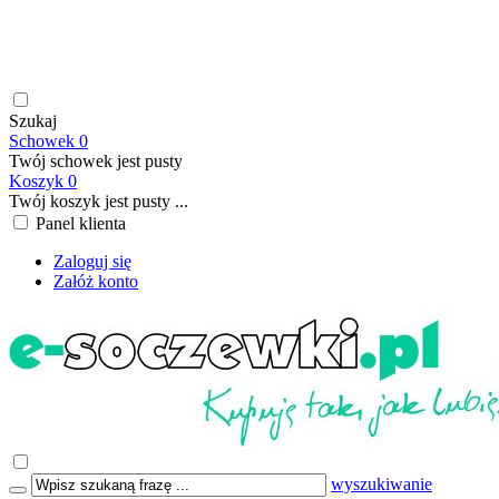
soczewki kontaktowe | płyny do soczewek kontaktowych |
płyny do soczewek twardych | krople do oczu | atrakcyjne ceny
| szybka wysyłka | płatność online/BLIK | transport GRATIS
już od 199,00 PLN
Szukaj
Schowek
0
Twój schowek jest pusty
Koszyk
0
Twój koszyk jest pusty ...
Panel klienta
Zaloguj się
Załóż konto
wyszukiwanie