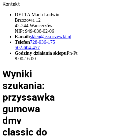
Kontakt
DELTA Marta Ludwin
Brzozowa 12
42-244 Wancerzów
NIP: 949-036-02-06
E-mail:
sklep@e-soczewki.pl
Telefon
728-936-175
502-604-457
Godziny działania sklepu
Pn-Pt
8.00-16.00
Wyniki
szukania:
przyssawka
gumowa
dmv
classic do