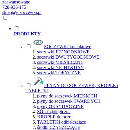
zaawansowane
728-936-175
sklep@e-soczewki.pl
PRODUKTY
SOCZEWKI kontaktowe
soczewki JEDNODNIOWE
soczewki DWUTYGODNIOWE
soczewki MIESIĘCZNE
soczewki NIGHT&DAY
soczewki TORYCZNE
PŁYNY DO SOCZEWEK, KROPLE i
TABLETKI
płyny do soczewek MIĘKKICH
płyny do soczewek TWARDYCH
płyny OKSYDACYJNE
SÓL fizjologiczna
KROPLE do oczu
TABLETKI odbiałczajace
środki CZYSZCZĄCE