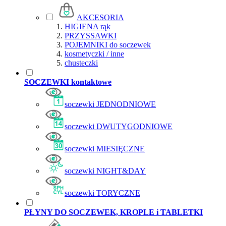
AKCESORIA
HIGIENA rąk
PRZYSSAWKI
POJEMNIKI do soczewek
kosmetyczki / inne
chusteczki
SOCZEWKI kontaktowe
soczewki JEDNODNIOWE
soczewki DWUTYGODNIOWE
soczewki MIESIĘCZNE
soczewki NIGHT&DAY
soczewki TORYCZNE
PŁYNY DO SOCZEWEK, KROPLE i TABLETKI