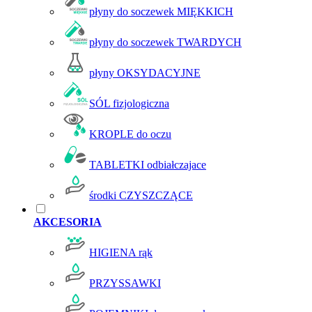
płyny do soczewek MIĘKKICH
płyny do soczewek TWARDYCH
płyny OKSYDACYJNE
SÓL fizjologiczna
KROPLE do oczu
TABLETKI odbiałczajace
środki CZYSZCZĄCE
AKCESORIA
HIGIENA rąk
PRZYSSAWKI