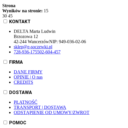
Strona
Wyników na stronie:
15
30
45
KONTAKT
DELTA Marta Ludwin
Brzozowa 12
42-244 Wancerzów
NIP:
949-036-02-06
sklep@e-soczewki.pl
728-936-175
502-604-457
FIRMA
DANE FIRMY
OPINIE | O nas
CREDITS
DOSTAWA
PŁATNOŚĆ
TRANSPORT | DOSTAWA
ODSTĄPIENIE OD UMOWY/ZWROT
POMOC