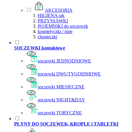
AKCESORIA
HIGIENA rąk
PRZYSSAWKI
POJEMNIKI do soczewek
kosmetyczki / inne
chusteczki
SOCZEWKI kontaktowe
soczewki JEDNODNIOWE
soczewki DWUTYGODNIOWE
soczewki MIESIĘCZNE
soczewki NIGHT&DAY
soczewki TORYCZNE
PŁYNY DO SOCZEWEK, KROPLE i TABLETKI