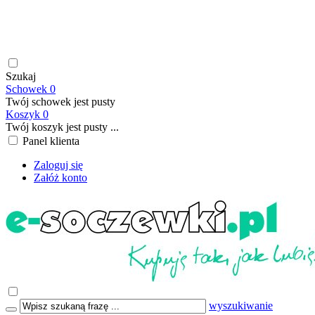
soczewki kontaktowe | płyny do soczewek kontaktowych |
płyny do soczewek twardych | krople do oczu | atrakcyjne ceny
| szybka wysyłka | płatność online/BLIK | transport GRATIS
już od 199,00 PLN
Szukaj
Schowek
0
Twój schowek jest pusty
Koszyk
0
Twój koszyk jest pusty ...
Panel klienta
Zaloguj się
Załóż konto
wyszukiwanie