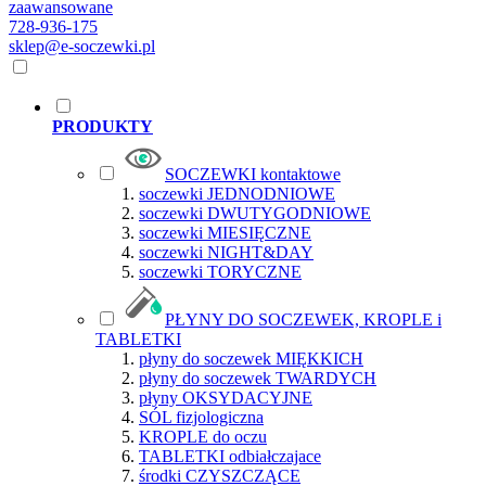
zaawansowane
728-936-175
sklep@e-soczewki.pl
PRODUKTY
SOCZEWKI kontaktowe
soczewki JEDNODNIOWE
soczewki DWUTYGODNIOWE
soczewki MIESIĘCZNE
soczewki NIGHT&DAY
soczewki TORYCZNE
PŁYNY DO SOCZEWEK, KROPLE i
TABLETKI
płyny do soczewek MIĘKKICH
płyny do soczewek TWARDYCH
płyny OKSYDACYJNE
SÓL fizjologiczna
KROPLE do oczu
TABLETKI odbiałczajace
środki CZYSZCZĄCE