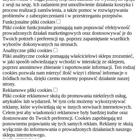
z sesji na sesję. Ich zadaniem jest umożliwienie działania koszyka i
procesu realizacji zamówienia, a także pomoc w rozwiązywaniu
problemów z zabezpieczeniami i w przestrzeganiu przepisów.
Funkcjonalne pliki cookies
Pliki cookie funkcjonalne pomagają nam poprawiać efektywność
prowadzonych działań marketingowych oraz dostosowywać je do
Twoich potrzeb i preferencji np. poprzez zapamiętanie wszelkich
wyborów dokonywanych na stronach.
Analityczne pliki cookies
Pliki analityczne cookie pomagają właścicielowi sklepu zrozumieć,
w jaki sposób odwiedzający wchodzi w interakcję ze sklepem,
poprzez anonimowe zbieranie i raportowanie informacji. Ten rodzaj
cookies pozwala nam mierzyć ilość wizyt i zbierać informacje o
źródłach ruchu, dzięki czemu możemy poprawić działanie naszej
strony.
Reklamowe pliki cookies
Pliki cookie reklamowe służą do promowania niektórych usług,
artykułów lub wydarzeń. W tym celu możemy wykorzystywać
reklamy, które wyświetlają się w innych serwisach internetowych.
Celem jest aby wiadomości reklamowe były bardziej trafne oraz
dostosowane do Twoich preferencji. Cookies zapobiegają też
ponownemu pojawianiu się tych samych reklam. Reklamy te służą
wyłącznie do informowania o prowadzonych działaniach naszego
sklepu internetowego.