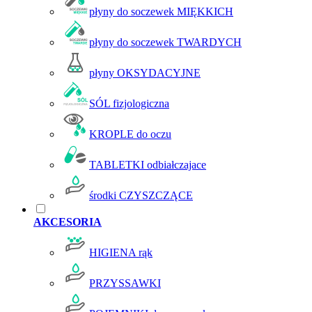
płyny do soczewek MIĘKKICH
płyny do soczewek TWARDYCH
płyny OKSYDACYJNE
SÓL fizjologiczna
KROPLE do oczu
TABLETKI odbiałczajace
środki CZYSZCZĄCE
AKCESORIA
HIGIENA rąk
PRZYSSAWKI