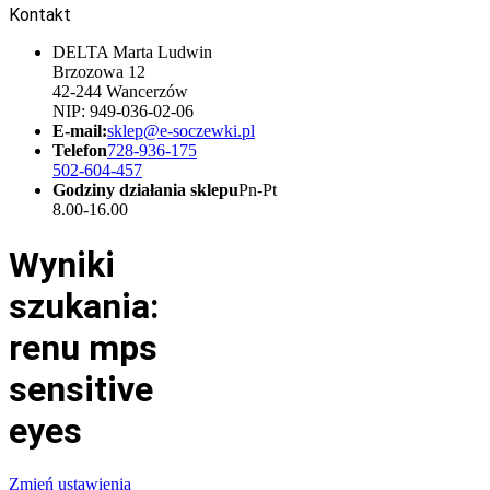
Kontakt
DELTA Marta Ludwin
Brzozowa 12
42-244 Wancerzów
NIP: 949-036-02-06
E-mail:
sklep@e-soczewki.pl
Telefon
728-936-175
502-604-457
Godziny działania sklepu
Pn-Pt
8.00-16.00
Wyniki
szukania:
renu mps
sensitive
eyes
Zmień ustawienia