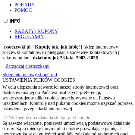
PORADY
POMOC
INFO
RABATY | KUPONY
REGULAMIN
e-soczewki.pl
|
Kupuję tak, jak lubię!
| sklep internetowy |
soczewki kontaktowe i pielęgnacja soczewek kontaktowych |
zakupy online
| działamy już 23 lata 2003 -2026
Zarządzaj ciasteczkami
Sklep internetowy shopGold
USTAWIENIA PLIKÓW COOKIES
W celu ulepszenia zawartości naszej strony internetowej oraz
dostosowania jej do Państwa osobistych preferencji,
wykorzystujemy pliki cookies przechowywane na Państwa
urządzeniach. Kontrolę nad plikami cookies można uzyskać poprzez
ustawienia przeglądarki internetowej.
Niezbędne do działania sklepu pliki cookie
Są zawsze włączone, ponieważ umożliwiają podstawowe działanie
strony. Są to między innymi pliki cookie pozwalające pamiętać
użytkownika w ciągu jednej sesji lub, zależnie od wybranych opcji,