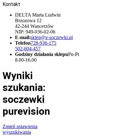
Kontakt
DELTA Marta Ludwin
Brzozowa 12
42-244 Wancerzów
NIP: 949-036-02-06
E-mail:
sklep@e-soczewki.pl
Telefon
728-936-175
502-604-457
Godziny działania sklepu
Pn-Pt
8.00-16.00
Wyniki
szukania:
soczewki
purevision
Zmień ustawienia
wyszukiwania