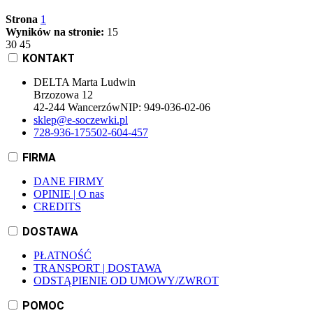
Strona
1
Wyników na stronie:
15
30
45
KONTAKT
DELTA Marta Ludwin
Brzozowa 12
42-244 Wancerzów
NIP:
949-036-02-06
sklep@e-soczewki.pl
728-936-175
502-604-457
FIRMA
DANE FIRMY
OPINIE | O nas
CREDITS
DOSTAWA
PŁATNOŚĆ
TRANSPORT | DOSTAWA
ODSTĄPIENIE OD UMOWY/ZWROT
POMOC