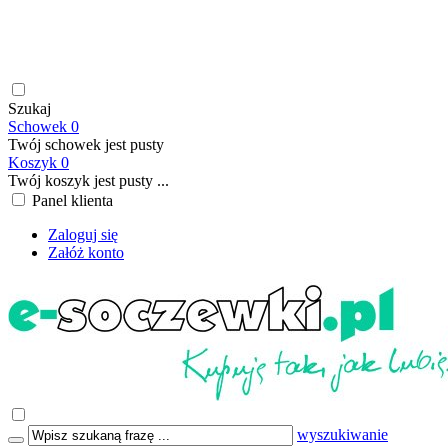
soczewki kontaktowe | płyny do soczewek kontaktowych |
płyny do soczewek twardych | krople do oczu | atrakcyjne ceny
| szybka wysyłka | płatność online/BLIK | transport GRATIS
już od 199,00 PLN
Szukaj
Schowek
0
Twój schowek jest pusty
Koszyk
0
Twój koszyk jest pusty ...
Panel klienta
Zaloguj się
Załóż konto
wyszukiwanie