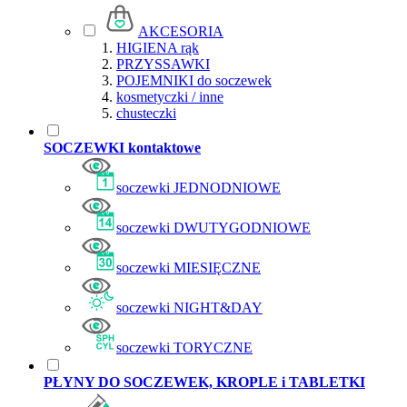
AKCESORIA
HIGIENA rąk
PRZYSSAWKI
POJEMNIKI do soczewek
kosmetyczki / inne
chusteczki
SOCZEWKI kontaktowe
soczewki JEDNODNIOWE
soczewki DWUTYGODNIOWE
soczewki MIESIĘCZNE
soczewki NIGHT&DAY
soczewki TORYCZNE
PŁYNY DO SOCZEWEK, KROPLE i TABLETKI