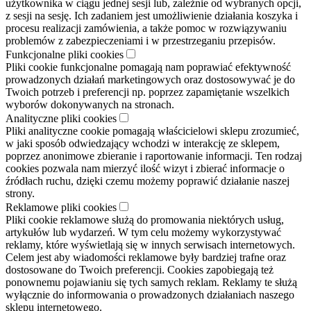
użytkownika w ciągu jednej sesji lub, zależnie od wybranych opcji,
z sesji na sesję. Ich zadaniem jest umożliwienie działania koszyka i
procesu realizacji zamówienia, a także pomoc w rozwiązywaniu
problemów z zabezpieczeniami i w przestrzeganiu przepisów.
Funkcjonalne pliki cookies
Pliki cookie funkcjonalne pomagają nam poprawiać efektywność
prowadzonych działań marketingowych oraz dostosowywać je do
Twoich potrzeb i preferencji np. poprzez zapamiętanie wszelkich
wyborów dokonywanych na stronach.
Analityczne pliki cookies
Pliki analityczne cookie pomagają właścicielowi sklepu zrozumieć,
w jaki sposób odwiedzający wchodzi w interakcję ze sklepem,
poprzez anonimowe zbieranie i raportowanie informacji. Ten rodzaj
cookies pozwala nam mierzyć ilość wizyt i zbierać informacje o
źródłach ruchu, dzięki czemu możemy poprawić działanie naszej
strony.
Reklamowe pliki cookies
Pliki cookie reklamowe służą do promowania niektórych usług,
artykułów lub wydarzeń. W tym celu możemy wykorzystywać
reklamy, które wyświetlają się w innych serwisach internetowych.
Celem jest aby wiadomości reklamowe były bardziej trafne oraz
dostosowane do Twoich preferencji. Cookies zapobiegają też
ponownemu pojawianiu się tych samych reklam. Reklamy te służą
wyłącznie do informowania o prowadzonych działaniach naszego
sklepu internetowego.