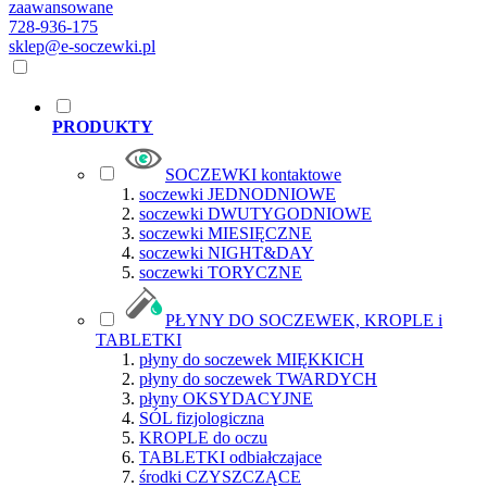
zaawansowane
728-936-175
sklep@e-soczewki.pl
PRODUKTY
SOCZEWKI kontaktowe
soczewki JEDNODNIOWE
soczewki DWUTYGODNIOWE
soczewki MIESIĘCZNE
soczewki NIGHT&DAY
soczewki TORYCZNE
PŁYNY DO SOCZEWEK, KROPLE i
TABLETKI
płyny do soczewek MIĘKKICH
płyny do soczewek TWARDYCH
płyny OKSYDACYJNE
SÓL fizjologiczna
KROPLE do oczu
TABLETKI odbiałczajace
środki CZYSZCZĄCE