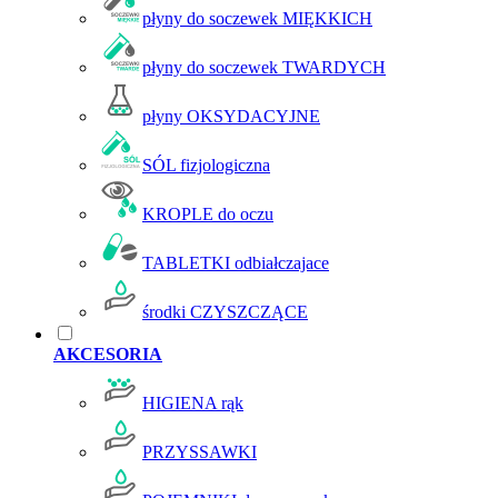
płyny do soczewek MIĘKKICH
płyny do soczewek TWARDYCH
płyny OKSYDACYJNE
SÓL fizjologiczna
KROPLE do oczu
TABLETKI odbiałczajace
środki CZYSZCZĄCE
AKCESORIA
HIGIENA rąk
PRZYSSAWKI