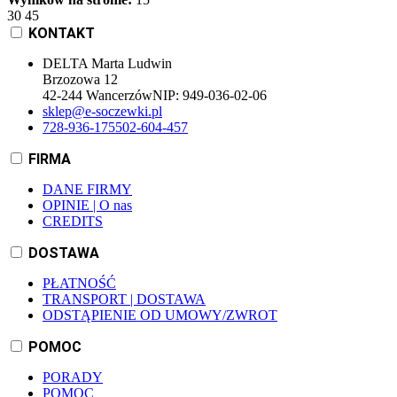
30
45
KONTAKT
DELTA Marta Ludwin
Brzozowa 12
42-244 Wancerzów
NIP:
949-036-02-06
sklep@e-soczewki.pl
728-936-175
502-604-457
FIRMA
DANE FIRMY
OPINIE | O nas
CREDITS
DOSTAWA
PŁATNOŚĆ
TRANSPORT | DOSTAWA
ODSTĄPIENIE OD UMOWY/ZWROT
POMOC
PORADY
POMOC