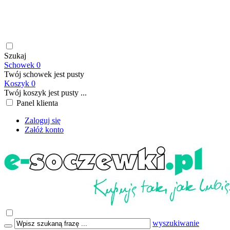
soczewki kontaktowe | płyny do soczewek kontaktowych |
płyny do soczewek twardych | krople do oczu | atrakcyjne ceny
| szybka wysyłka | płatność online/BLIK | transport GRATIS
już od 199,00 PLN
Szukaj
Schowek
0
Twój schowek jest pusty
Koszyk
0
Twój koszyk jest pusty ...
Panel klienta
Zaloguj się
Załóż konto
wyszukiwanie