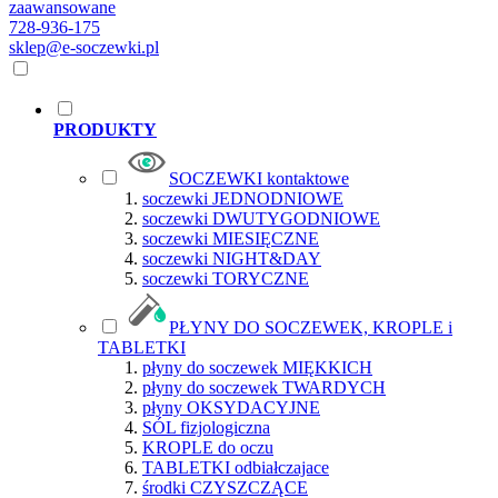
zaawansowane
728-936-175
sklep@e-soczewki.pl
PRODUKTY
SOCZEWKI kontaktowe
soczewki JEDNODNIOWE
soczewki DWUTYGODNIOWE
soczewki MIESIĘCZNE
soczewki NIGHT&DAY
soczewki TORYCZNE
PŁYNY DO SOCZEWEK, KROPLE i
TABLETKI
płyny do soczewek MIĘKKICH
płyny do soczewek TWARDYCH
płyny OKSYDACYJNE
SÓL fizjologiczna
KROPLE do oczu
TABLETKI odbiałczajace
środki CZYSZCZĄCE