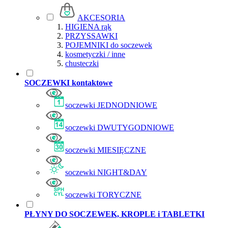
AKCESORIA
HIGIENA rąk
PRZYSSAWKI
POJEMNIKI do soczewek
kosmetyczki / inne
chusteczki
SOCZEWKI kontaktowe
soczewki JEDNODNIOWE
soczewki DWUTYGODNIOWE
soczewki MIESIĘCZNE
soczewki NIGHT&DAY
soczewki TORYCZNE
PŁYNY DO SOCZEWEK, KROPLE i TABLETKI