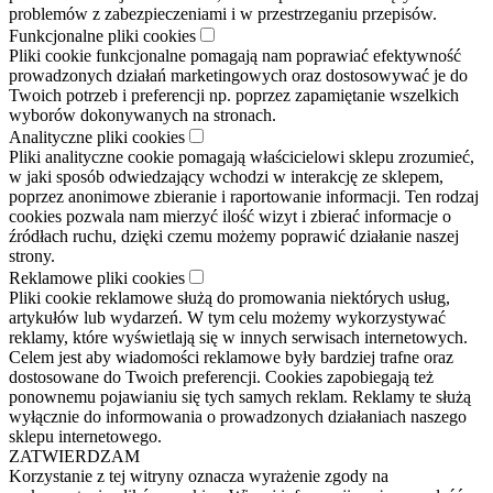
problemów z zabezpieczeniami i w przestrzeganiu przepisów.
Funkcjonalne pliki cookies
Pliki cookie funkcjonalne pomagają nam poprawiać efektywność
prowadzonych działań marketingowych oraz dostosowywać je do
Twoich potrzeb i preferencji np. poprzez zapamiętanie wszelkich
wyborów dokonywanych na stronach.
Analityczne pliki cookies
Pliki analityczne cookie pomagają właścicielowi sklepu zrozumieć,
w jaki sposób odwiedzający wchodzi w interakcję ze sklepem,
poprzez anonimowe zbieranie i raportowanie informacji. Ten rodzaj
cookies pozwala nam mierzyć ilość wizyt i zbierać informacje o
źródłach ruchu, dzięki czemu możemy poprawić działanie naszej
strony.
Reklamowe pliki cookies
Pliki cookie reklamowe służą do promowania niektórych usług,
artykułów lub wydarzeń. W tym celu możemy wykorzystywać
reklamy, które wyświetlają się w innych serwisach internetowych.
Celem jest aby wiadomości reklamowe były bardziej trafne oraz
dostosowane do Twoich preferencji. Cookies zapobiegają też
ponownemu pojawianiu się tych samych reklam. Reklamy te służą
wyłącznie do informowania o prowadzonych działaniach naszego
sklepu internetowego.
ZATWIERDZAM
Korzystanie z tej witryny oznacza wyrażenie zgody na