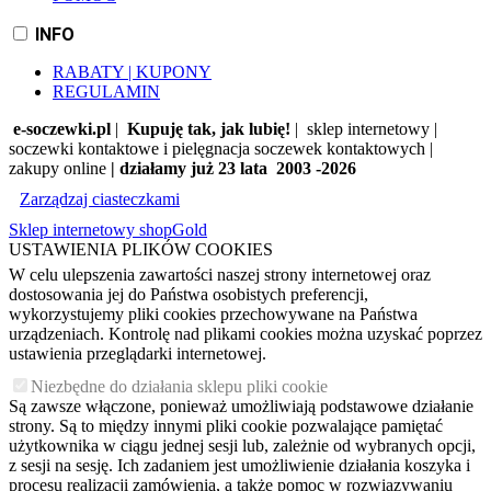
INFO
RABATY | KUPONY
REGULAMIN
e-soczewki.pl
|
Kupuję tak, jak lubię!
| sklep internetowy |
soczewki kontaktowe i pielęgnacja soczewek kontaktowych |
zakupy online
| działamy już 23 lata 2003 -2026
Zarządzaj ciasteczkami
Sklep internetowy shopGold
USTAWIENIA PLIKÓW COOKIES
W celu ulepszenia zawartości naszej strony internetowej oraz
dostosowania jej do Państwa osobistych preferencji,
wykorzystujemy pliki cookies przechowywane na Państwa
urządzeniach. Kontrolę nad plikami cookies można uzyskać poprzez
ustawienia przeglądarki internetowej.
Niezbędne do działania sklepu pliki cookie
Są zawsze włączone, ponieważ umożliwiają podstawowe działanie
strony. Są to między innymi pliki cookie pozwalające pamiętać
użytkownika w ciągu jednej sesji lub, zależnie od wybranych opcji,
z sesji na sesję. Ich zadaniem jest umożliwienie działania koszyka i
procesu realizacji zamówienia, a także pomoc w rozwiązywaniu