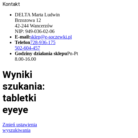
Kontakt
DELTA Marta Ludwin
Brzozowa 12
42-244 Wancerzów
NIP: 949-036-02-06
E-mail:
sklep@e-soczewki.pl
Telefon
728-936-175
502-604-457
Godziny działania sklepu
Pn-Pt
8.00-16.00
Wyniki
szukania:
tabletki
eyeye
Zmień ustawienia
wyszukiwania