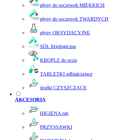
płyny do soczewek MIĘKKICH
płyny do soczewek TWARDYCH
płyny OKSYDACYJNE
SÓL fizjologiczna
KROPLE do oczu
TABLETKI odbiałczajace
środki CZYSZCZĄCE
AKCESORIA
HIGIENA rąk
PRZYSSAWKI