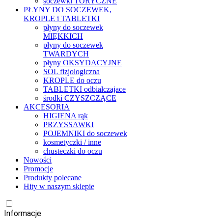
soczewki TORYCZNE
PŁYNY DO SOCZEWEK,
KROPLE i TABLETKI
płyny do soczewek
MIĘKKICH
płyny do soczewek
TWARDYCH
płyny OKSYDACYJNE
SÓL fizjologiczna
KROPLE do oczu
TABLETKI odbiałczajace
środki CZYSZCZĄCE
AKCESORIA
HIGIENA rąk
PRZYSSAWKI
POJEMNIKI do soczewek
kosmetyczki / inne
chusteczki do oczu
Nowości
Promocje
Produkty polecane
Hity w naszym sklepie
Informacje