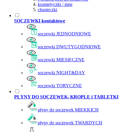
kosmetyczki / inne
chusteczki
SOCZEWKI kontaktowe
soczewki JEDNODNIOWE
soczewki DWUTYGODNIOWE
soczewki MIESIĘCZNE
soczewki NIGHT&DAY
soczewki TORYCZNE
PŁYNY DO SOCZEWEK, KROPLE i TABLETKI
płyny do soczewek MIĘKKICH
płyny do soczewek TWARDYCH