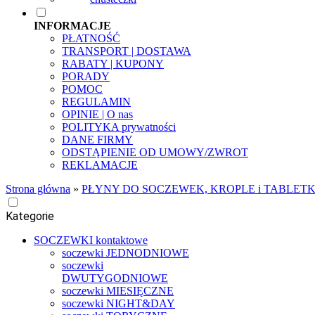
INFORMACJE
PŁATNOŚĆ
TRANSPORT | DOSTAWA
RABATY | KUPONY
PORADY
POMOC
REGULAMIN
OPINIE | O nas
POLITYKA prywatności
DANE FIRMY
ODSTĄPIENIE OD UMOWY/ZWROT
REKLAMACJE
Strona główna
»
PŁYNY DO SOCZEWEK, KROPLE i TABLETK
Kategorie
SOCZEWKI kontaktowe
soczewki JEDNODNIOWE
soczewki
DWUTYGODNIOWE
soczewki MIESIĘCZNE
soczewki NIGHT&DAY