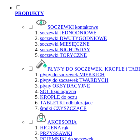
PRODUKTY
SOCZEWKI kontaktowe
soczewki JEDNODNIOWE
soczewki DWUTYGODNIOWE
soczewki MIESIĘCZNE
soczewki NIGHT&DAY
soczewki TORYCZNE
PŁYNY DO SOCZEWEK, KROPLE i TAB
płyny do soczewek MIĘKKICH
płyny do soczewek TWARDYCH
płyny OKSYDACYJNE
SÓL fizjologiczna
KROPLE do oczu
TABLETKI odbiałczajace
środki CZYSZCZĄCE
AKCESORIA
HIGIENA rąk
PRZYSSAWKI
POJEMNIKI do soczewek