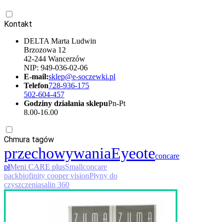
Kontakt
DELTA Marta Ludwin
Brzozowa 12
42-244 Wancerzów
NIP: 949-036-02-06
E-mail:
sklep@e-soczewki.pl
Telefon
728-936-175
502-604-457
Godziny działania sklepu
Pn-Pt
8.00-16.00
Chmura tagów
przechowywania
Eye
ote
concare
pł
Meni CARE plus
Small
concare
pack
biofinity cooper vision
Płyny do
czyszczenia
salin 360