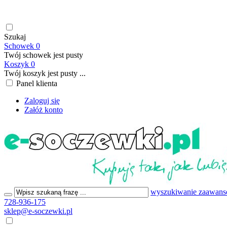
soczewki kontaktowe | płyny do soczewek kontaktowych | płyny d
199,00 PLN
Szukaj
Schowek
0
Twój schowek jest pusty
Koszyk
0
Twój koszyk jest pusty ...
Panel klienta
Zaloguj się
Załóż konto
wyszukiwanie zaawan
728-936-175
sklep@e-soczewki.pl