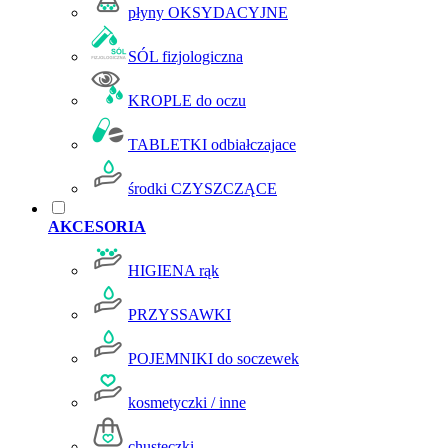
płyny OKSYDACYJNE
SÓL fizjologiczna
KROPLE do oczu
TABLETKI odbiałczajace
środki CZYSZCZĄCE
AKCESORIA
HIGIENA rąk
PRZYSSAWKI
POJEMNIKI do soczewek
kosmetyczki / inne
chusteczki