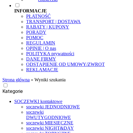
INFORMACJE
PŁATNOŚĆ
TRANSPORT | DOSTAWA
RABATY | KUPONY
PORADY
POMOC
REGULAMIN
OPINIE | O nas
POLITYKA prywatności
DANE FIRMY
ODSTĄPIENIE OD UMOWY/ZWROT
REKLAMACJE
Strona główna
»
Wyniki szukania
Kategorie
SOCZEWKI kontaktowe
soczewki JEDNODNIOWE
soczewki
DWUTYGODNIOWE
soczewki MIESIĘCZNE
soczewki NIGHT&DAY