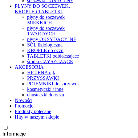
soczewki TORYCZNE
PŁYNY DO SOCZEWEK,
KROPLE i TABLETKI
płyny do soczewek
MIĘKKICH
płyny do soczewek
TWARDYCH
płyny OKSYDACYJNE
SÓL fizjologiczna
KROPLE do oczu
TABLETKI odbiałczajace
środki CZYSZCZĄCE
AKCESORIA
HIGIENA rąk
PRZYSSAWKI
POJEMNIKI do soczewek
kosmetyczki / inne
chusteczki do oczu
Nowości
Promocje
Produkty polecane
Hity w naszym sklepie
Informacje