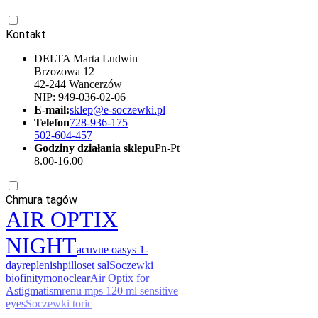
Kontakt
DELTA Marta Ludwin
Brzozowa 12
42-244 Wancerzów
NIP: 949-036-02-06
E-mail:
sklep@e-soczewki.pl
Telefon
728-936-175
502-604-457
Godziny działania sklepu
Pn-Pt
8.00-16.00
Chmura tagów
AIR OPTIX
NIGHT
acuvue oasys 1-
day
replenish
pilloset sal
Soczewki
biofinity
mono
clear
Air Optix for
Astigmatism
renu mps 120 ml sensitive
eyes
Soczewki toric