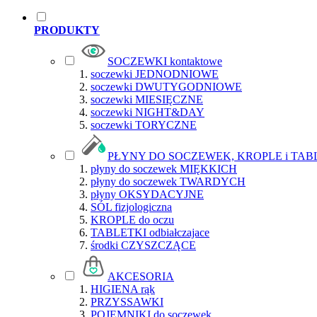
PRODUKTY
SOCZEWKI kontaktowe
soczewki JEDNODNIOWE
soczewki DWUTYGODNIOWE
soczewki MIESIĘCZNE
soczewki NIGHT&DAY
soczewki TORYCZNE
PŁYNY DO SOCZEWEK, KROPLE i TAB
płyny do soczewek MIĘKKICH
płyny do soczewek TWARDYCH
płyny OKSYDACYJNE
SÓL fizjologiczna
KROPLE do oczu
TABLETKI odbiałczajace
środki CZYSZCZĄCE
AKCESORIA
HIGIENA rąk
PRZYSSAWKI
POJEMNIKI do soczewek