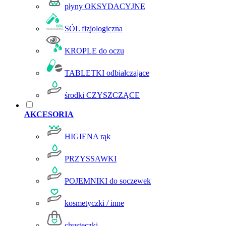
płyny OKSYDACYJNE
SÓL fizjologiczna
KROPLE do oczu
TABLETKI odbiałczajace
środki CZYSZCZĄCE
AKCESORIA
HIGIENA rąk
PRZYSSAWKI
POJEMNIKI do soczewek
kosmetyczki / inne
chusteczki