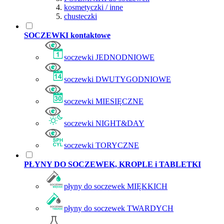
kosmetyczki / inne
chusteczki
SOCZEWKI kontaktowe
soczewki JEDNODNIOWE
soczewki DWUTYGODNIOWE
soczewki MIESIĘCZNE
soczewki NIGHT&DAY
soczewki TORYCZNE
PŁYNY DO SOCZEWEK, KROPLE i TABLETKI
płyny do soczewek MIĘKKICH
płyny do soczewek TWARDYCH