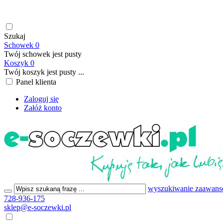
soczewki kontaktowe | płyny do soczewek kontaktowych | płyny d
199,00 PLN
Szukaj
Schowek
0
Twój schowek jest pusty
Koszyk
0
Twój koszyk jest pusty ...
Panel klienta
Zaloguj się
Załóż konto
wyszukiwanie zaawan
728-936-175
sklep@e-soczewki.pl