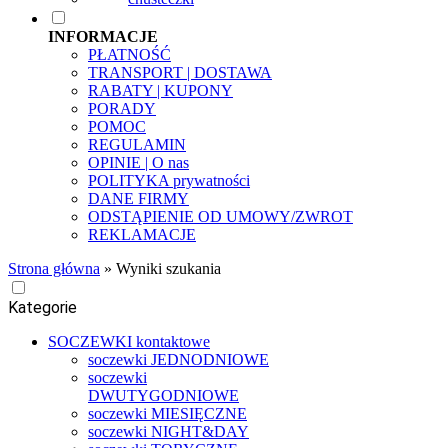
INFORMACJE
PŁATNOŚĆ
TRANSPORT | DOSTAWA
RABATY | KUPONY
PORADY
POMOC
REGULAMIN
OPINIE | O nas
POLITYKA prywatności
DANE FIRMY
ODSTĄPIENIE OD UMOWY/ZWROT
REKLAMACJE
Strona główna
»
Wyniki szukania
Kategorie
SOCZEWKI kontaktowe
soczewki JEDNODNIOWE
soczewki
DWUTYGODNIOWE
soczewki MIESIĘCZNE
soczewki NIGHT&DAY