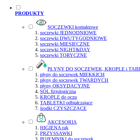
PRODUKTY
SOCZEWKI kontaktowe
soczewki JEDNODNIOWE
soczewki DWUTYGODNIOWE
soczewki MIESIĘCZNE
soczewki NIGHT&DAY
soczewki TORYCZNE
PŁYNY DO SOCZEWEK, KROPLE i TAB
płyny do soczewek MIĘKKICH
płyny do soczewek TWARDYCH
płyny OKSYDACYJNE
SÓL fizjologiczna
KROPLE do oczu
TABLETKI odbiałczajace
środki CZYSZCZĄCE
AKCESORIA
HIGIENA rąk
PRZYSSAWKI
POJEMNIKI do soczewek