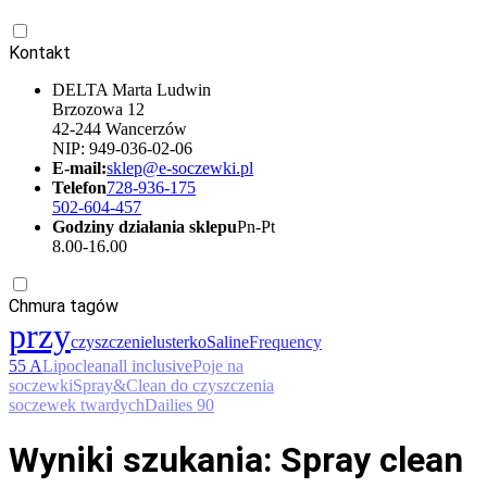
Kontakt
DELTA Marta Ludwin
Brzozowa 12
42-244 Wancerzów
NIP: 949-036-02-06
E-mail:
sklep@e-soczewki.pl
Telefon
728-936-175
502-604-457
Godziny działania sklepu
Pn-Pt
8.00-16.00
Chmura tagów
przy
czyszczenie
lusterko
Saline
Frequency
55 A
Lipoclean
all inclusive
Poje na
soczewki
Spray&Clean do czyszczenia
soczewek twardych
Dailies 90
Wyniki szukania: Spray clean