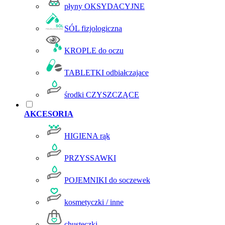
płyny OKSYDACYJNE
SÓL fizjologiczna
KROPLE do oczu
TABLETKI odbiałczajace
środki CZYSZCZĄCE
AKCESORIA
HIGIENA rąk
PRZYSSAWKI
POJEMNIKI do soczewek
kosmetyczki / inne
chusteczki