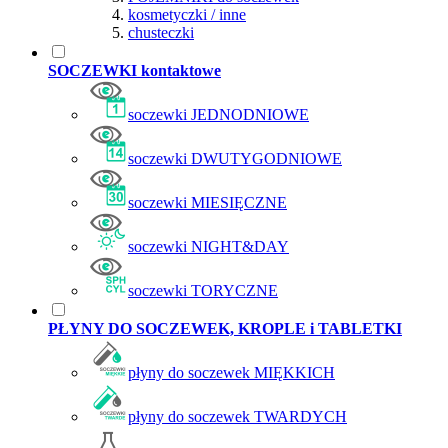
kosmetyczki / inne
chusteczki
SOCZEWKI kontaktowe
soczewki JEDNODNIOWE
soczewki DWUTYGODNIOWE
soczewki MIESIĘCZNE
soczewki NIGHT&DAY
soczewki TORYCZNE
PŁYNY DO SOCZEWEK, KROPLE i TABLETKI
płyny do soczewek MIĘKKICH
płyny do soczewek TWARDYCH