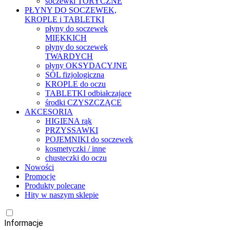
soczewki TORYCZNE
PŁYNY DO SOCZEWEK,
KROPLE i TABLETKI
płyny do soczewek
MIĘKKICH
płyny do soczewek
TWARDYCH
płyny OKSYDACYJNE
SÓL fizjologiczna
KROPLE do oczu
TABLETKI odbiałczajace
środki CZYSZCZĄCE
AKCESORIA
HIGIENA rąk
PRZYSSAWKI
POJEMNIKI do soczewek
kosmetyczki / inne
chusteczki do oczu
Nowości
Promocje
Produkty polecane
Hity w naszym sklepie
Informacje