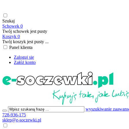
soczewki kontaktowe | płyny do soczewek kontaktowych | płyny d
199,00 PLN
Szukaj
Schowek
0
Twój schowek jest pusty
Koszyk
0
Twój koszyk jest pusty ...
Panel klienta
Zaloguj się
Załóż konto
wyszukiwanie zaawan
728-936-175
sklep@e-soczewki.pl