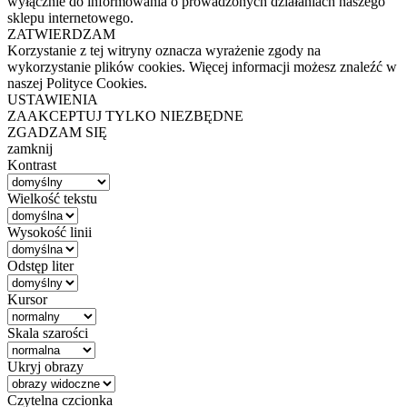
wyłącznie do informowania o prowadzonych działaniach naszego
sklepu internetowego.
ZATWIERDZAM
Korzystanie z tej witryny oznacza wyrażenie zgody na
wykorzystanie plików cookies. Więcej informacji możesz znaleźć w
naszej Polityce Cookies.
USTAWIENIA
ZAAKCEPTUJ TYLKO NIEZBĘDNE
ZGADZAM SIĘ
zamknij
Kontrast
Wielkość tekstu
Wysokość linii
Odstęp liter
Kursor
Skala szarości
Ukryj obrazy
Czytelna czcionka