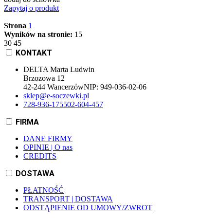
Zapytaj o produkt
Strona
1
Wyników na stronie:
15
30
45
KONTAKT
DELTA Marta Ludwin
Brzozowa 12
42-244 Wancerzów
NIP:
949-036-02-06
sklep@e-soczewki.pl
728-936-175
502-604-457
FIRMA
DANE FIRMY
OPINIE | O nas
CREDITS
DOSTAWA
PŁATNOŚĆ
TRANSPORT | DOSTAWA
ODSTĄPIENIE OD UMOWY/ZWROT