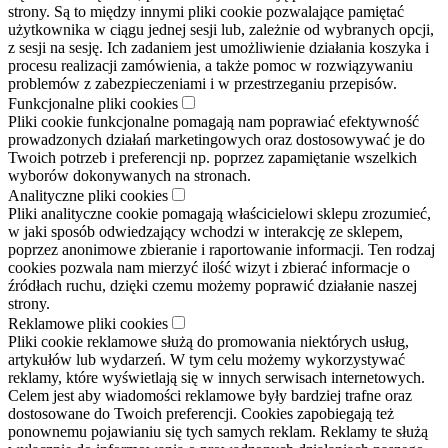
strony. Są to między innymi pliki cookie pozwalające pamiętać
użytkownika w ciągu jednej sesji lub, zależnie od wybranych opcji,
z sesji na sesję. Ich zadaniem jest umożliwienie działania koszyka i
procesu realizacji zamówienia, a także pomoc w rozwiązywaniu
problemów z zabezpieczeniami i w przestrzeganiu przepisów.
Funkcjonalne pliki cookies
Pliki cookie funkcjonalne pomagają nam poprawiać efektywność
prowadzonych działań marketingowych oraz dostosowywać je do
Twoich potrzeb i preferencji np. poprzez zapamiętanie wszelkich
wyborów dokonywanych na stronach.
Analityczne pliki cookies
Pliki analityczne cookie pomagają właścicielowi sklepu zrozumieć,
w jaki sposób odwiedzający wchodzi w interakcję ze sklepem,
poprzez anonimowe zbieranie i raportowanie informacji. Ten rodzaj
cookies pozwala nam mierzyć ilość wizyt i zbierać informacje o
źródłach ruchu, dzięki czemu możemy poprawić działanie naszej
strony.
Reklamowe pliki cookies
Pliki cookie reklamowe służą do promowania niektórych usług,
artykułów lub wydarzeń. W tym celu możemy wykorzystywać
reklamy, które wyświetlają się w innych serwisach internetowych.
Celem jest aby wiadomości reklamowe były bardziej trafne oraz
dostosowane do Twoich preferencji. Cookies zapobiegają też
ponownemu pojawianiu się tych samych reklam. Reklamy te służą