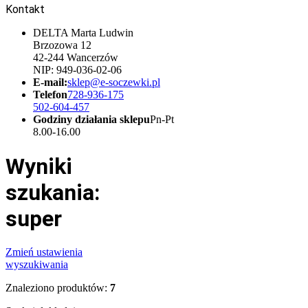
Kontakt
DELTA Marta Ludwin
Brzozowa 12
42-244 Wancerzów
NIP: 949-036-02-06
E-mail:
sklep@e-soczewki.pl
Telefon
728-936-175
502-604-457
Godziny działania sklepu
Pn-Pt
8.00-16.00
Wyniki
szukania:
super
Zmień ustawienia
wyszukiwania
Znaleziono produktów:
7