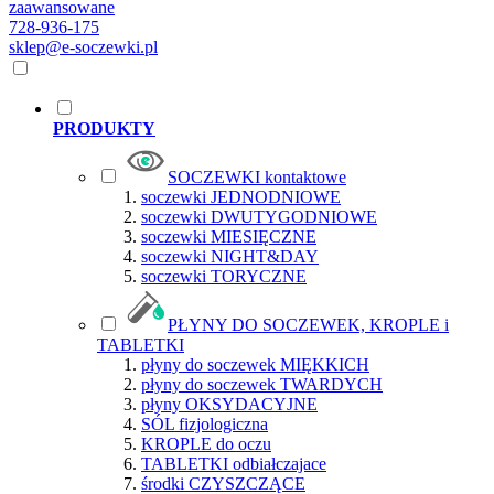
zaawansowane
728-936-175
sklep@e-soczewki.pl
PRODUKTY
SOCZEWKI kontaktowe
soczewki JEDNODNIOWE
soczewki DWUTYGODNIOWE
soczewki MIESIĘCZNE
soczewki NIGHT&DAY
soczewki TORYCZNE
PŁYNY DO SOCZEWEK, KROPLE i
TABLETKI
płyny do soczewek MIĘKKICH
płyny do soczewek TWARDYCH
płyny OKSYDACYJNE
SÓL fizjologiczna
KROPLE do oczu
TABLETKI odbiałczajace
środki CZYSZCZĄCE