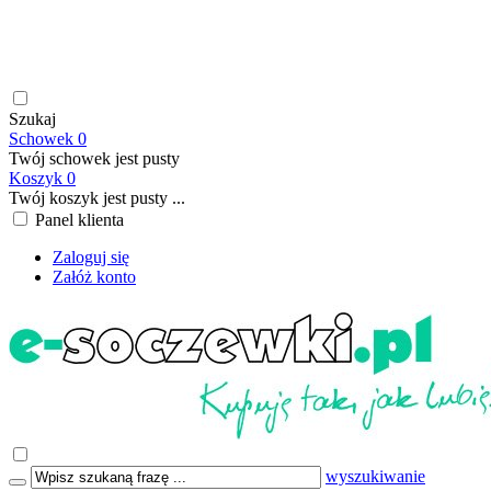
soczewki kontaktowe | płyny do soczewek kontaktowych |
płyny do soczewek twardych | krople do oczu | atrakcyjne ceny
| szybka wysyłka | płatność online/BLIK | transport GRATIS
już od 199,00 PLN
Szukaj
Schowek
0
Twój schowek jest pusty
Koszyk
0
Twój koszyk jest pusty ...
Panel klienta
Zaloguj się
Załóż konto
wyszukiwanie