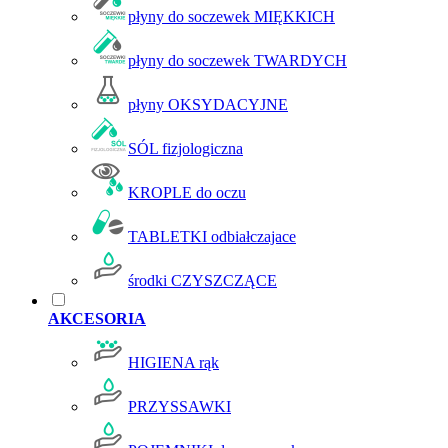
płyny do soczewek MIĘKKICH
płyny do soczewek TWARDYCH
płyny OKSYDACYJNE
SÓL fizjologiczna
KROPLE do oczu
TABLETKI odbiałczajace
środki CZYSZCZĄCE
AKCESORIA
HIGIENA rąk
PRZYSSAWKI