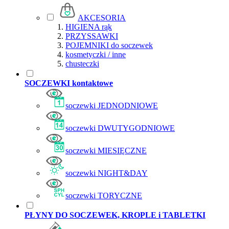
AKCESORIA
HIGIENA rąk
PRZYSSAWKI
POJEMNIKI do soczewek
kosmetyczki / inne
chusteczki
SOCZEWKI kontaktowe
soczewki JEDNODNIOWE
soczewki DWUTYGODNIOWE
soczewki MIESIĘCZNE
soczewki NIGHT&DAY
soczewki TORYCZNE
PŁYNY DO SOCZEWEK, KROPLE i TABLETKI