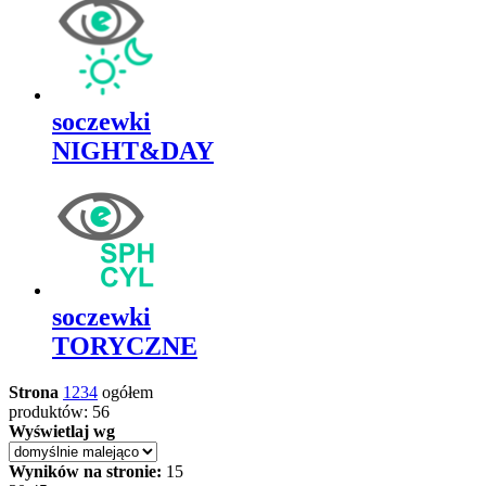
soczewki
NIGHT&DAY
soczewki
TORYCZNE
Strona
1
2
3
4
ogółem
produktów: 56
Wyświetlaj wg
Wyników na stronie:
15