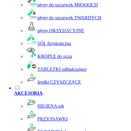
płyny do soczewek MIĘKKICH
płyny do soczewek TWARDYCH
płyny OKSYDACYJNE
SÓL fizjologiczna
KROPLE do oczu
TABLETKI odbiałczajace
środki CZYSZCZĄCE
AKCESORIA
HIGIENA rąk
PRZYSSAWKI