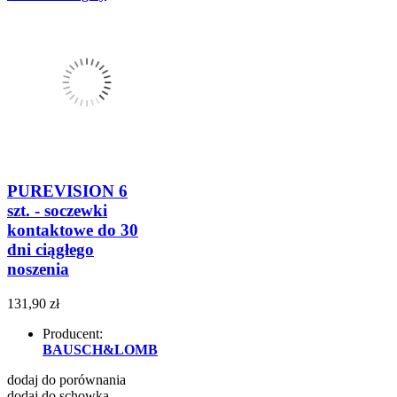
PUREVISION 6
szt. - soczewki
kontaktowe do 30
dni ciągłego
noszenia
131,90 zł
Producent:
BAUSCH&LOMB
dodaj do porównania
dodaj do schowka