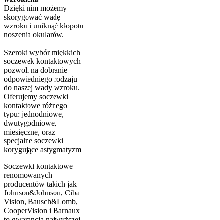
Dzięki nim możemy
skorygować wadę
wzroku i uniknąć kłopotu
noszenia okularów.
Szeroki wybór miękkich
soczewek kontaktowych
pozwoli na dobranie
odpowiedniego rodzaju
do naszej wady wzroku.
Oferujemy soczewki
kontaktowe różnego
typu: jednodniowe,
dwutygodniowe,
miesięczne, oraz
specjalne soczewki
korygujące astygmatyzm.
Soczewki kontaktowe
renomowanych
producentów takich jak
Johnson&Johnson, Ciba
Vision, Bausch&Lomb,
CooperVision i Barnaux
to gwarancja najwyższej