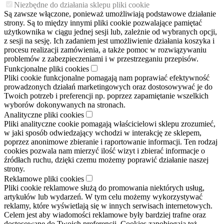
Niezbędne do działania sklepu pliki cookie
Są zawsze włączone, ponieważ umożliwiają podstawowe działanie
strony. Są to między innymi pliki cookie pozwalające pamiętać
użytkownika w ciągu jednej sesji lub, zależnie od wybranych opcji,
z sesji na sesję. Ich zadaniem jest umożliwienie działania koszyka i
procesu realizacji zamówienia, a także pomoc w rozwiązywaniu
problemów z zabezpieczeniami i w przestrzeganiu przepisów.
Funkcjonalne pliki cookies
Pliki cookie funkcjonalne pomagają nam poprawiać efektywność
prowadzonych działań marketingowych oraz dostosowywać je do
Twoich potrzeb i preferencji np. poprzez zapamiętanie wszelkich
wyborów dokonywanych na stronach.
Analityczne pliki cookies
Pliki analityczne cookie pomagają właścicielowi sklepu zrozumieć,
w jaki sposób odwiedzający wchodzi w interakcję ze sklepem,
poprzez anonimowe zbieranie i raportowanie informacji. Ten rodzaj
cookies pozwala nam mierzyć ilość wizyt i zbierać informacje o
źródłach ruchu, dzięki czemu możemy poprawić działanie naszej
strony.
Reklamowe pliki cookies
Pliki cookie reklamowe służą do promowania niektórych usług,
artykułów lub wydarzeń. W tym celu możemy wykorzystywać
reklamy, które wyświetlają się w innych serwisach internetowych.
Celem jest aby wiadomości reklamowe były bardziej trafne oraz
dostosowane do Twoich preferencji. Cookies zapobiegają też