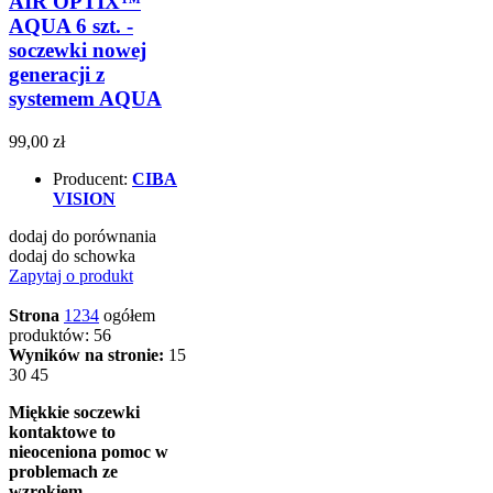
AIR OPTIX™
AQUA 6 szt. -
soczewki nowej
generacji z
systemem AQUA
99,00 zł
Producent:
CIBA
VISION
dodaj do porównania
dodaj do schowka
Zapytaj o produkt
Strona
1
2
3
4
ogółem
produktów: 56
Wyników na stronie:
15
30
45
Miękkie soczewki
kontaktowe to
nieoceniona pomoc w
problemach ze
wzrokiem.