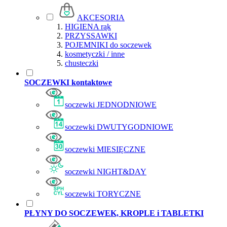
AKCESORIA
HIGIENA rąk
PRZYSSAWKI
POJEMNIKI do soczewek
kosmetyczki / inne
chusteczki
SOCZEWKI kontaktowe
soczewki JEDNODNIOWE
soczewki DWUTYGODNIOWE
soczewki MIESIĘCZNE
soczewki NIGHT&DAY
soczewki TORYCZNE
PŁYNY DO SOCZEWEK, KROPLE i TABLETKI