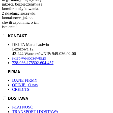
jakości, bezpieczeństwa i
komfortu użytkowania.
Zakładając soczewki
kontaktowe, już po
chwili zapomnisz o ich
istnieniu!
KONTAKT
DELTA Marta Ludwin
Brzozowa 12
42-244 Wancerzów
NIP:
949-036-02-06
sklep@e-soczewki.pl
728-936-175
502-604-457
FIRMA
DANE FIRMY
OPINIE | O nas
CREDITS
DOSTAWA
PŁATNOŚĆ
TRANSPORT | DOSTAWA