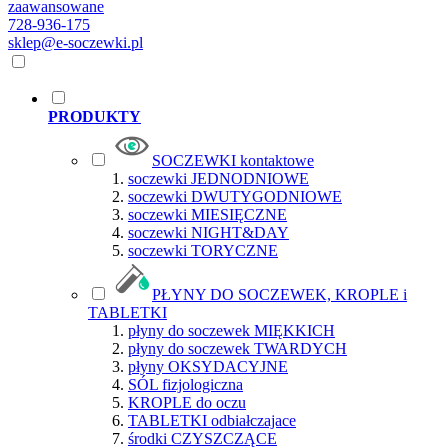
zaawansowane
728-936-175
sklep@e-soczewki.pl
PRODUKTY
SOCZEWKI kontaktowe
soczewki JEDNODNIOWE
soczewki DWUTYGODNIOWE
soczewki MIESIĘCZNE
soczewki NIGHT&DAY
soczewki TORYCZNE
PŁYNY DO SOCZEWEK, KROPLE i
TABLETKI
płyny do soczewek MIĘKKICH
płyny do soczewek TWARDYCH
płyny OKSYDACYJNE
SÓL fizjologiczna
KROPLE do oczu
TABLETKI odbiałczajace
środki CZYSZCZĄCE