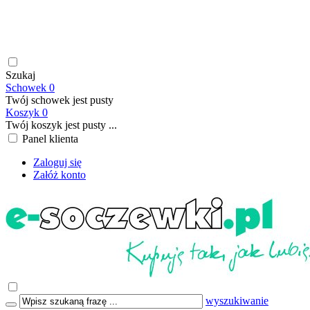
soczewki kontaktowe | płyny do soczewek kontaktowych |
płyny do soczewek twardych | krople do oczu | atrakcyjne ceny
| szybka wysyłka | płatność online/BLIK | transport GRATIS
już od 199,00 PLN
Szukaj
Schowek
0
Twój schowek jest pusty
Koszyk
0
Twój koszyk jest pusty ...
Panel klienta
Zaloguj się
Załóż konto
wyszukiwanie